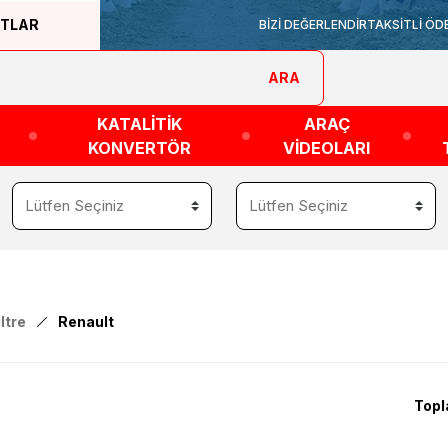
ATLAR
BİZİ DEĞERLENDİR
TAKSİTLİ ÖD
ARA
KATALİTİK
ARAÇ
KONVERTÖR
VİDEOLARI
ltre
Renault
Topl