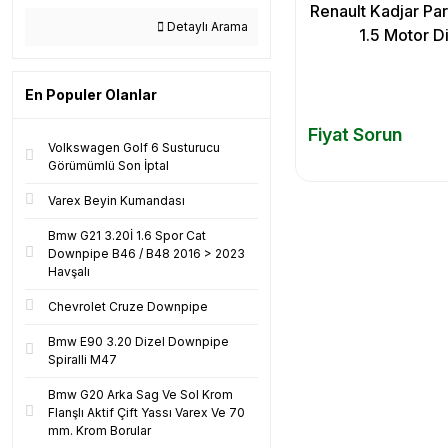
Renault Kadjar Part
Detaylı Arama
1.5 Motor D
En Populer Olanlar
Fiyat Sorun
Volkswagen Golf 6 Susturucu
Görümümlü Son İptal
Varex Beyin Kumandası
Bmw G21 3.20İ 1.6 Spor Cat
Downpipe B46 / B48 2016 > 2023
Havşalı
Chevrolet Cruze Downpipe
Bmw E90 3.20 Dizel Downpipe
Spiralli M47
Bmw G20 Arka Sag Ve Sol Krom
Flanşlı Aktif Çift Yassı Varex Ve 70
mm. Krom Borular