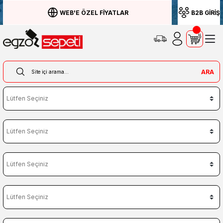
WEB'E ÖZEL FİYATLAR
B2B GİRİŞ
ARA