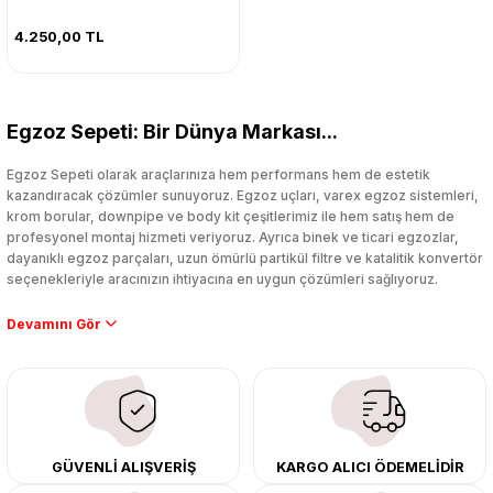
4.250,00 TL
Egzoz Sepeti: Bir Dünya Markası...
Egzoz Sepeti olarak araçlarınıza hem performans hem de estetik
kazandıracak çözümler sunuyoruz. Egzoz uçları, varex egzoz sistemleri,
krom borular, downpipe ve body kit çeşitlerimiz ile hem satış hem de
profesyonel montaj hizmeti veriyoruz. Ayrıca binek ve ticari egzozlar,
dayanıklı egzoz parçaları, uzun ömürlü partikül filtre ve katalitik konvertör
seçenekleriyle aracınızın ihtiyacına en uygun çözümleri sağlıyoruz.
Performans artışı isteyen sürücüler için özel performans egzozları ve
downpipe sistemlerimiz, ağır iş koşulları için ise dayanıklı ağır vasıta
egzoz ve iş makinası egzozları sunuyoruz. Eski parçalarınızı uygun fiyatlı
çıkma orijinal ürünler ile yenileyebilir, body kit uygulamalarıyla aracınızın
tasarımını ve aerodinamisini üst seviyeye taşıyabilirsiniz.
Tüm ürünlerimiz orijinal, dayanıklı ve uzun ömürlüdür. İstanbul’daki montaj
GÜVENLİ ALIŞVERİŞ
KARGO ALICI ÖDEMELİDİR
merkezimizde profesyonel montaj yapıyor, Türkiye’nin her yerine güvenli
kargo ile teslimat gerçekleştiriyoruz. Aracınıza değer katmak için doğru