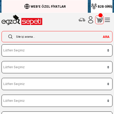
WEB'E ÖZEL FİYATLAR
B2B GİRİŞ
ARA