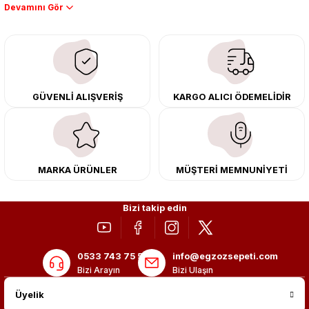
Performans artışı isteyen sürücüler için özel performans egzozları ve
downpipe sistemlerimiz, ağır iş koşulları için ise dayanıklı ağır vasıta
egzoz ve iş makinası egzozları sunuyoruz. Eski parçalarınızı uygun fiyatlı
çıkma orijinal ürünler ile yenileyebilir, body kit uygulamalarıyla aracınızın
tasarımını ve aerodinamisini üst seviyeye taşıyabilirsiniz.
Tüm ürünlerimiz orijinal, dayanıklı ve uzun ömürlüdür. İstanbul’daki montaj
GÜVENLİ ALIŞVERİŞ
KARGO ALICI ÖDEMELİDİR
merkezimizde profesyonel montaj yapıyor, Türkiye’nin her yerine güvenli
kargo ile teslimat gerçekleştiriyoruz. Aracınıza değer katmak için doğru
adres: Egzoz Sepeti.
MARKA ÜRÜNLER
MÜŞTERİ MEMNUNİYETİ
Bizi takip edin
0533 743 75 56
info@egzozsepeti.com
Bizi Arayın
Bizi Ulaşın
Üyelik