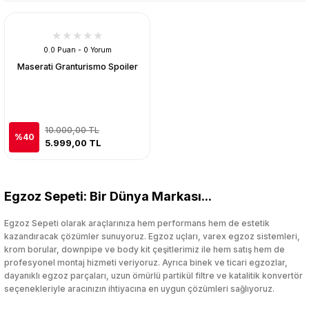
0.0 Puan - 0 Yorum
Maserati Granturismo Spoiler
10.000,00 TL
%40
5.999,00 TL
Egzoz Sepeti: Bir Dünya Markası...
Egzoz Sepeti olarak araçlarınıza hem performans hem de estetik
kazandıracak çözümler sunuyoruz. Egzoz uçları, varex egzoz sistemleri,
krom borular, downpipe ve body kit çeşitlerimiz ile hem satış hem de
profesyonel montaj hizmeti veriyoruz. Ayrıca binek ve ticari egzozlar,
dayanıklı egzoz parçaları, uzun ömürlü partikül filtre ve katalitik konvertör
seçenekleriyle aracınızın ihtiyacına en uygun çözümleri sağlıyoruz.