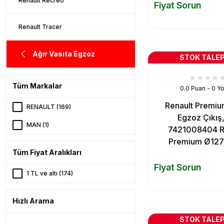
Renault Recreo
Fiyat Sorun
Renault Tracer
Ağır Vasıta Egzoz
STOK TALEP
Tüm Markalar
0.0 Puan - 0 Y
Renault Premiu
RENAULT (169)
Egzoz Çıkış,
MAN (1)
7421008404 R
Premium Ø127 
Tüm Fiyat Aralıkları
Fiyat Sorun
1 TL ve altı (174)
Hızlı Arama
STOK TALEP