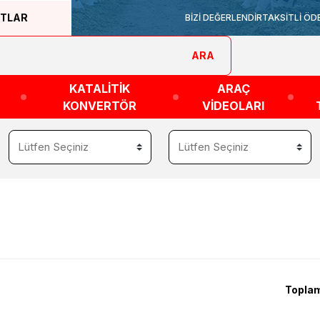
ATLAR
BİZİ DEĞERLENDİR
TAKSİTLİ ÖD
ARA
KATALİTİK
ARAÇ
KONVERTÖR
VİDEOLARI
Toplam