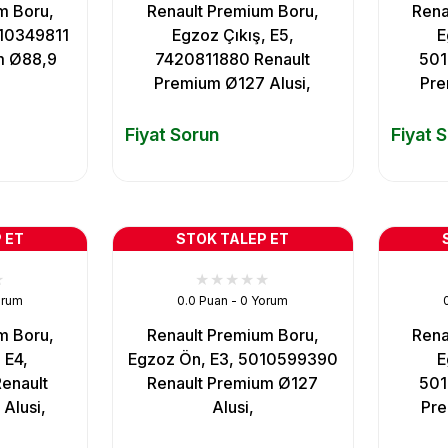
m Boru,
Renault Premium Boru,
Rena
010349811
Egzoz Çıkış, E5,
E
m Ø88,9
7420811880 Renault
501
Premium Ø127 Alusi,
Pre
Fiyat Sorun
Fiyat 
 ET
STOK TALEP ET
orum
0.0 Puan - 0 Yorum
m Boru,
Renault Premium Boru,
Rena
 E4,
Egzoz Ön, E3, 5010599390
E
enault
Renault Premium Ø127
501
Alusi,
Alusi,
Pre