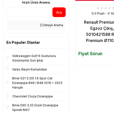
Hızlı Ürün Arama
Ara
0.0 Puan - 0 Y
Renault Premiu
Detaylı Arama
Egzoz Çıkış,
5010421588 R
Premium Ø110 
En Populer Olanlar
Fiyat Sorun
Volkswagen Golf 6 Susturucu
Görümümlü Son İptal
Varex Beyin Kumandası
Bmw G21 3.20İ 1.6 Spor Cat
Downpipe B46 / B48 2016 > 2023
Havşalı
Chevrolet Cruze Downpipe
Bmw E90 3.20 Dizel Downpipe
Spiralli M47