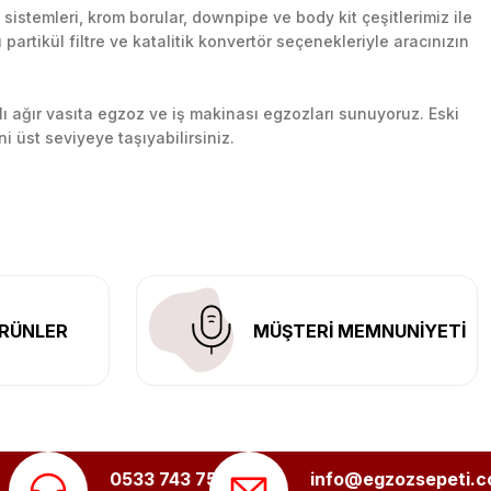
stemleri, krom borular, downpipe ve body kit çeşitlerimiz ile
artikül filtre ve katalitik konvertör seçenekleriyle aracınızın
lı ağır vasıta egzoz ve iş makinası egzozları sunuyoruz. Eski
ni üst seviyeye taşıyabilirsiniz.
n her yerine güvenli kargo ile teslimat gerçekleştiriyoruz.
RÜNLER
MÜŞTERİ MEMNUNİYETİ
0533 743 75 56
info@egzozsepeti.