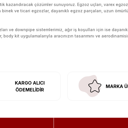
k kazandıracak çözümler sunuyoruz. Egzoz uçları, varex egzoz si
inek ve ticari egzozlar, dayanıklı egzoz parçaları, uzun ömürlü p
arı ve downpipe sistemlerimiz, ağır iş koşulları için ise dayanık
lir, body kit uygulamalarıyla aracınızın tasarımını ve aerodinamisi
l’daki montaj merkezimizde profesyonel montaj yapıyor, Türkiye’ni
KARGO ALICI
MARKA Ü
ÖDEMELİDİR