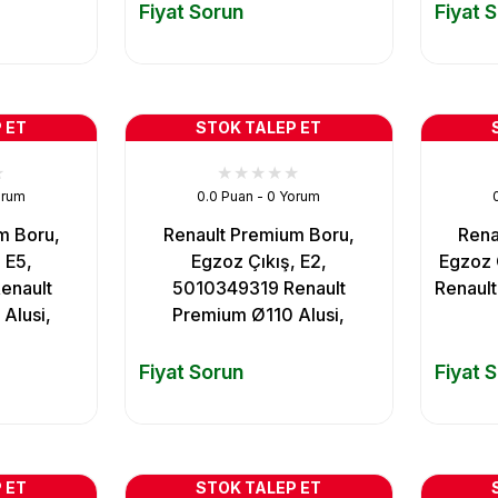
Fiyat Sorun
Fiyat 
 ET
STOK TALEP ET
orum
0.0 Puan - 0 Yorum
m Boru,
Renault Premium Boru,
Rena
 E5,
Egzoz Çıkış, E2,
Egzoz 
enault
5010349319 Renault
Renault
Alusi,
Premium Ø110 Alusi,
Fiyat Sorun
Fiyat 
 ET
STOK TALEP ET