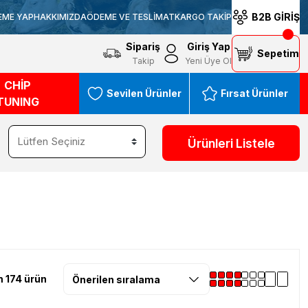
B2B GİRİŞ
EME YAP
HAKKIMIZDA
ÖDEME VE TESLİMAT
KARGO TAKİP
Sipariş
Giriş Yap
Sepetim
Takip
Yeni Üye Ol
CHİP
Sevilen Ürünler
Fırsat Ürünler
TUNING
Ürünleri Listele
 174 ürün