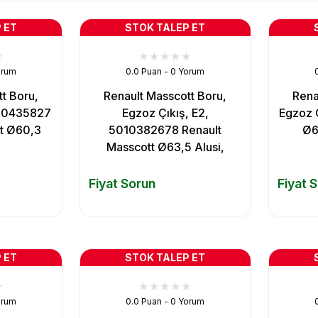
 ET
STOK TALEP ET
orum
0.0 Puan - 0 Yorum
t Boru,
Renault Masscott Boru,
Rena
010435827
Egzoz Çıkış, E2,
Egzoz 
tt Ø60,3
5010382678 Renault
Ø60
Masscott Ø63,5 Alusi,
Fiyat Sorun
Fiyat 
 ET
STOK TALEP ET
orum
0.0 Puan - 0 Yorum