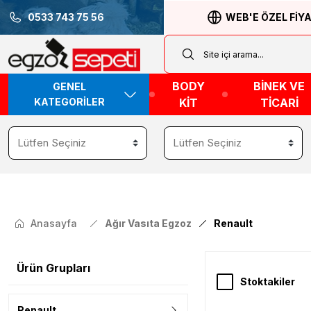
0533 743 75 56
WEB'E ÖZEL FİY
BODY
BİNEK VE
GENEL
KATEGORİLER
KİT
TİCARİ
Anasayfa
Ağır Vasıta Egzoz
Renault
Ürün Grupları
Stoktakiler
Renault