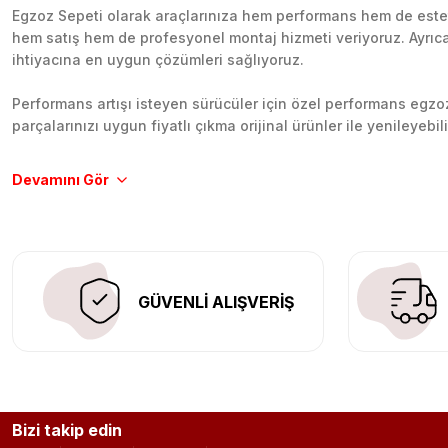
Egzoz Sepeti olarak araçlarınıza hem performans hem de esteti
hem satış hem de profesyonel montaj hizmeti veriyoruz. Ayrıca b
ihtiyacına en uygun çözümleri sağlıyoruz.
Performans artışı isteyen sürücüler için özel performans egzozl
parçalarınızı uygun fiyatlı çıkma orijinal ürünler ile yenileyebi
Tüm ürünlerimiz orijinal, dayanıklı ve uzun ömürlüdür. İstanbu
Aracınıza değer katmak için doğru adres: Egzoz Sepeti.
GÜVENLİ ALIŞVERİŞ
Bizi takip edin