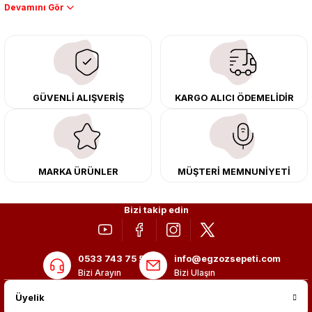
Performans artışı isteyen sürücüler için özel performans egzozları ve
downpipe sistemlerimiz, ağır iş koşulları için ise dayanıklı ağır vasıta
egzoz ve iş makinası egzozları sunuyoruz. Eski parçalarınızı uygun fiyatlı
çıkma orijinal ürünler ile yenileyebilir, body kit uygulamalarıyla aracınızın
tasarımını ve aerodinamisini üst seviyeye taşıyabilirsiniz.
Tüm ürünlerimiz orijinal, dayanıklı ve uzun ömürlüdür. İstanbul’daki montaj
GÜVENLİ ALIŞVERİŞ
KARGO ALICI ÖDEMELİDİR
merkezimizde profesyonel montaj yapıyor, Türkiye’nin her yerine güvenli
kargo ile teslimat gerçekleştiriyoruz. Aracınıza değer katmak için doğru
adres: Egzoz Sepeti.
MARKA ÜRÜNLER
MÜŞTERİ MEMNUNİYETİ
Bizi takip edin
0533 743 75 56
info@egzozsepeti.com
Bizi Arayın
Bizi Ulaşın
Üyelik