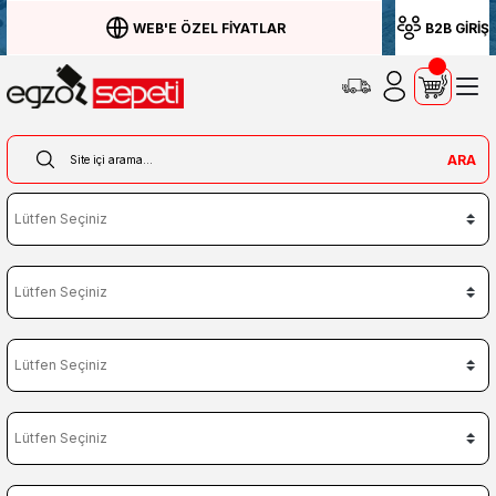
WEB'E ÖZEL FİYATLAR
B2B GİRİŞ
ARA