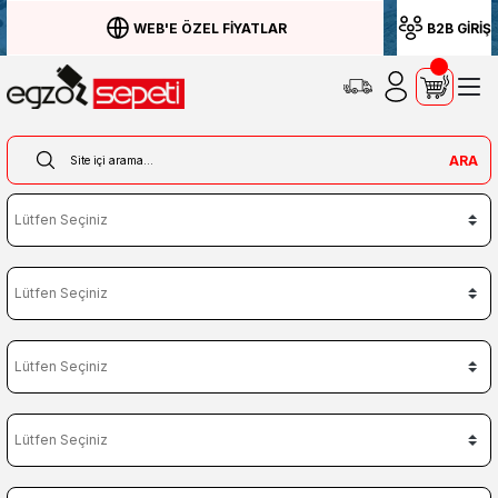
WEB'E ÖZEL FİYATLAR
B2B GİRİŞ
ARA