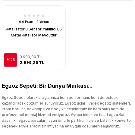
0.0 Puan - 0 Yorum
Katalizatörlü Sensör Yanıltıcı E5
Metal Katalizör Mevcuttur
3.999,00 TL
%25
2.999,25 TL
Egzoz Sepeti: Bir Dünya Markası...
Egzoz Sepeti olarak araçlarınıza hem performans hem de estetik
kazandıracak çözümler sunuyoruz. Egzoz uçları, varex egzoz sistemleri,
krom borular, downpipe ve body kit çeşitlerimiz ile hem satış hem de
profesyonel montaj hizmeti veriyoruz. Ayrıca binek ve ticari egzozlar,
dayanıklı egzoz parçaları, uzun ömürlü partikül filtre ve katalitik konvertör
seçenekleriyle aracınızın ihtiyacına en uygun çözümleri sağlıyoruz.