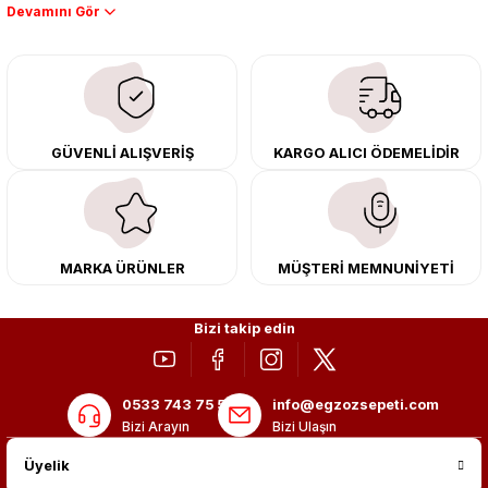
Performans artışı isteyen sürücüler için özel performans egzozları ve
downpipe sistemlerimiz, ağır iş koşulları için ise dayanıklı ağır vasıta
egzoz ve iş makinası egzozları sunuyoruz. Eski parçalarınızı uygun fiyatlı
çıkma orijinal ürünler ile yenileyebilir, body kit uygulamalarıyla aracınızın
tasarımını ve aerodinamisini üst seviyeye taşıyabilirsiniz.
Tüm ürünlerimiz orijinal, dayanıklı ve uzun ömürlüdür. İstanbul’daki montaj
GÜVENLİ ALIŞVERİŞ
KARGO ALICI ÖDEMELİDİR
merkezimizde profesyonel montaj yapıyor, Türkiye’nin her yerine güvenli
kargo ile teslimat gerçekleştiriyoruz. Aracınıza değer katmak için doğru
adres: Egzoz Sepeti.
MARKA ÜRÜNLER
MÜŞTERİ MEMNUNİYETİ
Bizi takip edin
0533 743 75 56
info@egzozsepeti.com
Bizi Arayın
Bizi Ulaşın
Üyelik