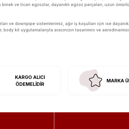
inek ve ticari egzozlar, dayanıklı egzoz parçaları, uzun ömürlü p
arı ve downpipe sistemlerimiz, ağır iş koşulları için ise dayanık
lir, body kit uygulamalarıyla aracınızın tasarımını ve aerodinamisi
l’daki montaj merkezimizde profesyonel montaj yapıyor, Türkiye’ni
KARGO ALICI
MARKA Ü
ÖDEMELİDİR