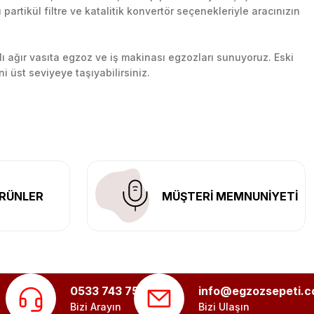
artikül filtre ve katalitik konvertör seçenekleriyle aracınızın
lı ağır vasıta egzoz ve iş makinası egzozları sunuyoruz. Eski
ni üst seviyeye taşıyabilirsiniz.
n her yerine güvenli kargo ile teslimat gerçekleştiriyoruz.
RÜNLER
MÜŞTERİ MEMNUNİYETİ
0533 743 75 56
info@egzozsepeti.
Bizi Arayın
Bizi Ulaşın