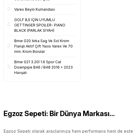
Varex Beyin Kumandası
GOLF 8,5 IÇIN UYUMLU
OETTINGER SPOILER- PIANO
BLACK (PARLAK SIYAH)
Bmw G20 Arka Sag Ve Sol Krom
Flanşlı Aktif Çift Yassı Varex Ve 70
mm. Krom Borular
Bmw G21 3.20İ 1.6 Spor Cat
Downpipe B46 / B48 2016 > 2023
Havşalı
Egzoz Sepeti: Bir Dünya Markası...
Egzoz Sepeti olarak araçlarınıza hem performans hem de esteti