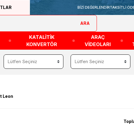
ATLAR
BİZİ DEĞERLENDİR
TAKSİTLİ ÖD
ARA
KATALİTİK
ARAÇ
KONVERTÖR
VİDEOLARI
t Leon
Topl