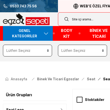
0533 743 75 56
WEB'E ÖZEL FİY
BODY
BİNEK VE
GENEL
KATEGORİLER
KİT
TİCARİ
Anasayfa
Binek Ve Ticari Egzozlar
Seat
Sea
Ürün Grupları
Stoktakiler
Seat Leon