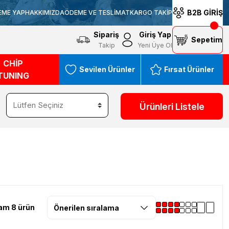
B2B GİRİŞ
EME YAP
HAKKIMIZDA
ÖDEME VE TESLİMAT
KARGO TAKİP
Sipariş
Giriş Yap
Sepetim
Takip
Yeni Üye Ol
CHİP
Sevilen Ürünler
Fırsat Ürünler
TUNING
Ürünleri Listele
am 8 ürün