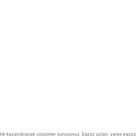
k kazandıracak çözümler sunuyoruz. Egzoz uçları, varex egzoz si