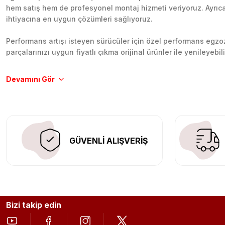
hem satış hem de profesyonel montaj hizmeti veriyoruz. Ayrıca b
ihtiyacına en uygun çözümleri sağlıyoruz.
Performans artışı isteyen sürücüler için özel performans egzozl
parçalarınızı uygun fiyatlı çıkma orijinal ürünler ile yenileyebi
Tüm ürünlerimiz orijinal, dayanıklı ve uzun ömürlüdür. İstanbu
Aracınıza değer katmak için doğru adres: Egzoz Sepeti.
GÜVENLİ ALIŞVERİŞ
Bizi takip edin