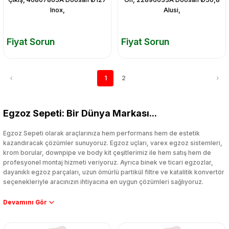
Inox,
Alusi,
Fiyat Sorun
Fiyat Sorun
1
2
Egzoz Sepeti: Bir Dünya Markası...
Egzoz Sepeti olarak araçlarınıza hem performans hem de estetik
kazandıracak çözümler sunuyoruz. Egzoz uçları, varex egzoz sistemleri,
krom borular, downpipe ve body kit çeşitlerimiz ile hem satış hem de
profesyonel montaj hizmeti veriyoruz. Ayrıca binek ve ticari egzozlar,
dayanıklı egzoz parçaları, uzun ömürlü partikül filtre ve katalitik konvertör
seçenekleriyle aracınızın ihtiyacına en uygun çözümleri sağlıyoruz.
Performans artışı isteyen sürücüler için özel performans egzozları ve
downpipe sistemlerimiz, ağır iş koşulları için ise dayanıklı ağır vasıta
egzoz ve iş makinası egzozları sunuyoruz. Eski parçalarınızı uygun fiyatlı