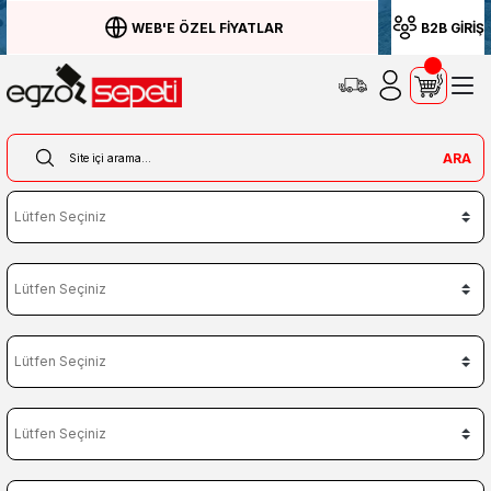
WEB'E ÖZEL FİYATLAR
B2B GİRİŞ
ARA