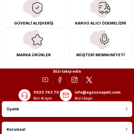
çıkma orijinal ürünler ile yenileyebilir, body kit uygulamalarıyla aracınızın
tasarımını ve aerodinamisini üst seviyeye taşıyabilirsiniz.
Tüm ürünlerimiz orijinal, dayanıklı ve uzun ömürlüdür. İstanbul’daki montaj
GÜVENLİ ALIŞVERİŞ
KARGO ALICI ÖDEMELİDİR
merkezimizde profesyonel montaj yapıyor, Türkiye’nin her yerine güvenli
kargo ile teslimat gerçekleştiriyoruz. Aracınıza değer katmak için doğru
adres: Egzoz Sepeti.
MARKA ÜRÜNLER
MÜŞTERİ MEMNUNİYETİ
Bizi takip edin
0533 743 75 56
info@egzozsepeti.com
Bizi Arayın
Bizi Ulaşın
Üyelik
Kurumsal