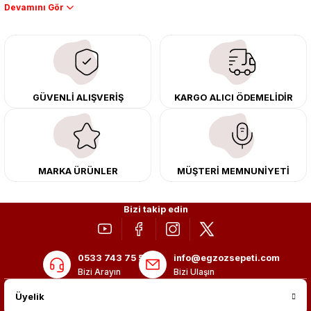
Performans artışı isteyen sürücüler için özel performans egzozları ve
downpipe sistemlerimiz, ağır iş koşulları için ise dayanıklı ağır vasıta
egzoz ve iş makinası egzozları sunuyoruz. Eski parçalarınızı uygun fiyatlı
çıkma orijinal ürünler ile yenileyebilir, body kit uygulamalarıyla aracınızın
tasarımını ve aerodinamisini üst seviyeye taşıyabilirsiniz.
Tüm ürünlerimiz orijinal, dayanıklı ve uzun ömürlüdür. İstanbul’daki montaj
GÜVENLİ ALIŞVERİŞ
KARGO ALICI ÖDEMELİDİR
merkezimizde profesyonel montaj yapıyor, Türkiye’nin her yerine güvenli
kargo ile teslimat gerçekleştiriyoruz. Aracınıza değer katmak için doğru
adres: Egzoz Sepeti.
MARKA ÜRÜNLER
MÜŞTERİ MEMNUNİYETİ
Bizi takip edin
0533 743 75 56
info@egzozsepeti.com
Bizi Arayın
Bizi Ulaşın
Üyelik