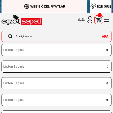
WEB'E ÖZEL FİYATLAR
B2B GİRİŞ
ARA