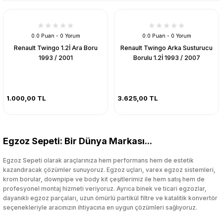
0.0 Puan - 0 Yorum
0.0 Puan - 0 Yorum
Renault Twingo 1.2İ Ara Boru
Renault Twingo Arka Susturucu
1993 / 2001
Borulu 1.2İ 1993 / 2007
1.000,00 TL
3.625,00 TL
Egzoz Sepeti: Bir Dünya Markası...
Egzoz Sepeti olarak araçlarınıza hem performans hem de estetik
kazandıracak çözümler sunuyoruz. Egzoz uçları, varex egzoz sistemleri,
krom borular, downpipe ve body kit çeşitlerimiz ile hem satış hem de
profesyonel montaj hizmeti veriyoruz. Ayrıca binek ve ticari egzozlar,
dayanıklı egzoz parçaları, uzun ömürlü partikül filtre ve katalitik konvertör
seçenekleriyle aracınızın ihtiyacına en uygun çözümleri sağlıyoruz.