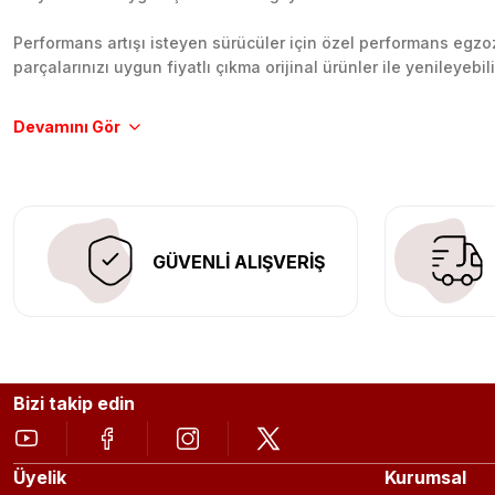
Performans artışı isteyen sürücüler için özel performans egzozl
parçalarınızı uygun fiyatlı çıkma orijinal ürünler ile yenileyebi
Tüm ürünlerimiz orijinal, dayanıklı ve uzun ömürlüdür. İstanbu
Aracınıza değer katmak için doğru adres: Egzoz Sepeti.
GÜVENLİ ALIŞVERİŞ
Bizi takip edin
Üyelik
Kurumsal