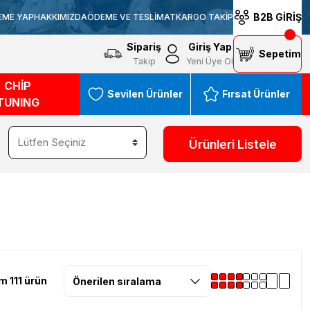
B2B GİRİŞ
EME YAP
HAKKIMIZDA
ÖDEME VE TESLİMAT
KARGO TAKİP
Sipariş
Giriş Yap
Sepetim
Takip
Yeni Üye Ol
CHİP
Sevilen Ürünler
Fırsat Ürünler
TUNING
Ürünleri Listele
m 111 ürün