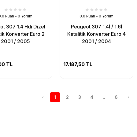
0.0 Puan - 0 Yorum
0.0 Puan - 0 Yorum
t 307 1.4 Hdi Dizel
Peugeot 307 1.4İ / 1.6İ
tik Konverter Euro 2
Katalitik Konverter Euro 4
2001 / 2005
2001 / 2004
00 TL
17.187,50 TL
1
2
3
4
..
6