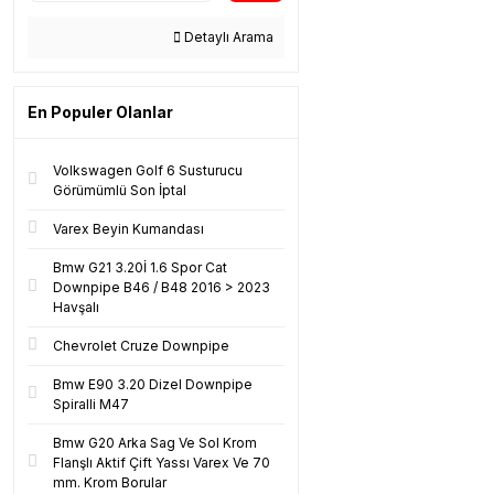
Detaylı Arama
En Populer Olanlar
Volkswagen Golf 6 Susturucu
Görümümlü Son İptal
Varex Beyin Kumandası
Bmw G21 3.20İ 1.6 Spor Cat
Downpipe B46 / B48 2016 > 2023
Havşalı
Chevrolet Cruze Downpipe
Bmw E90 3.20 Dizel Downpipe
Spiralli M47
Bmw G20 Arka Sag Ve Sol Krom
Flanşlı Aktif Çift Yassı Varex Ve 70
mm. Krom Borular