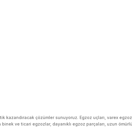
k kazandıracak çözümler sunuyoruz. Egzoz uçları, varex egzoz si
inek ve ticari egzozlar, dayanıklı egzoz parçaları, uzun ömürlü p