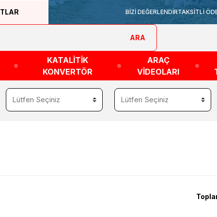
ATLAR
BİZİ DEĞERLENDİR
TAKSİTLİ ÖD
ARA
KATALİTİK
ARAÇ
KONVERTÖR
VİDEOLARI
Topla