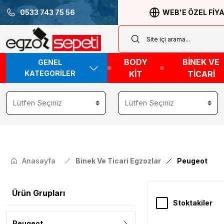
0533 743 75 56
WEB'E ÖZEL FİY
BODY
BİNEK VE
GENEL
KATEGORİLER
KİT
TİCARİ
Anasayfa
Binek Ve Ticari Egzozlar
Peugeot
Ürün Grupları
Stoktakiler
Peugeot