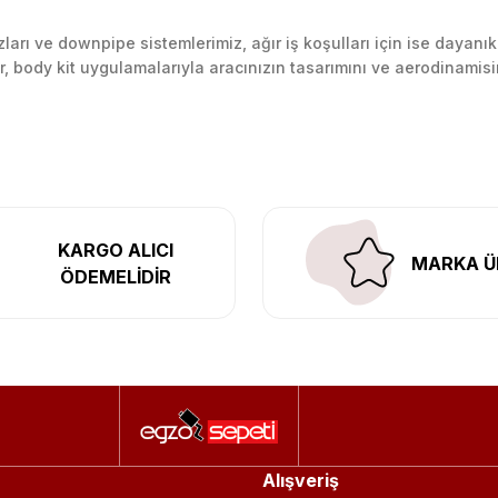
arı ve downpipe sistemlerimiz, ağır iş koşulları için ise dayanık
lir, body kit uygulamalarıyla aracınızın tasarımını ve aerodinamisi
l’daki montaj merkezimizde profesyonel montaj yapıyor, Türkiye’ni
KARGO ALICI
MARKA Ü
ÖDEMELİDİR
Alışveriş