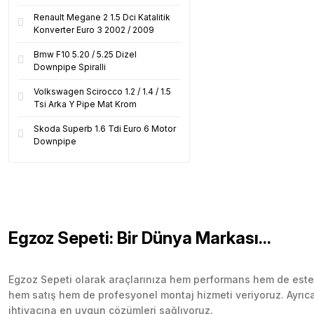
Renault Megane 2 1.5 Dci Katalitik
Konverter Euro 3 2002 / 2009
Bmw F10 5.20 / 5.25 Dizel
Downpipe Spiralli
Volkswagen Scirocco 1.2 / 1.4 / 1.5
Tsi Arka Y Pipe Mat Krom
Skoda Superb 1.6 Tdi Euro 6 Motor
Downpipe
Egzoz Sepeti: Bir Dünya Markası...
Egzoz Sepeti olarak araçlarınıza hem performans hem de esteti
hem satış hem de profesyonel montaj hizmeti veriyoruz. Ayrıca b
ihtiyacına en uygun çözümleri sağlıyoruz.