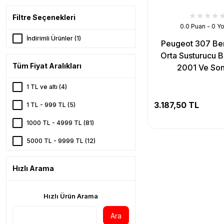
Filtre Seçenekleri
0.0 Puan - 0 Y
İndirimli Ürünler (1)
Peugeot 307 Ben
Orta Susturucu B
Tüm Fiyat Aralıkları
2001 Ve Son
1 TL ve altı (4)
3.187,50 TL
1 TL - 999 TL (5)
1000 TL - 4999 TL (81)
5000 TL - 9999 TL (12)
10000 TL - 24999 TL (7)
Hızlı Arama
25000 TL - 49999 TL (1)
Hızlı Ürün Arama
Ara