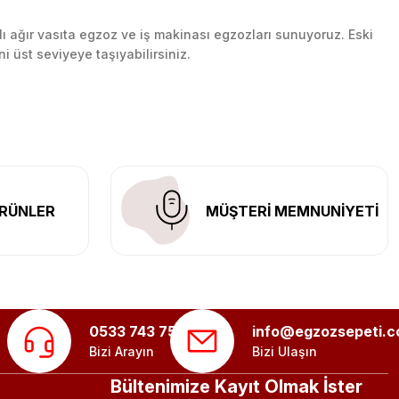
lı ağır vasıta egzoz ve iş makinası egzozları sunuyoruz. Eski
ni üst seviyeye taşıyabilirsiniz.
n her yerine güvenli kargo ile teslimat gerçekleştiriyoruz.
RÜNLER
MÜŞTERİ MEMNUNİYETİ
0533 743 75 56
info@egzozsepeti.
Bizi Arayın
Bizi Ulaşın
Bültenimize Kayıt Olmak İster