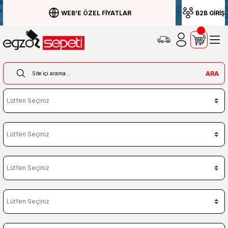
WEB'E ÖZEL FİYATLAR
B2B GİRİŞ
ARA