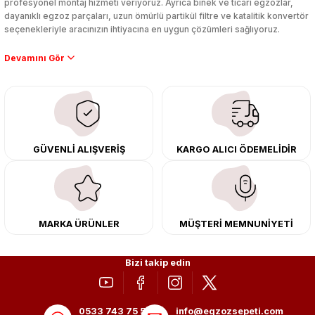
profesyonel montaj hizmeti veriyoruz. Ayrıca binek ve ticari egzozlar,
dayanıklı egzoz parçaları, uzun ömürlü partikül filtre ve katalitik konvertör
seçenekleriyle aracınızın ihtiyacına en uygun çözümleri sağlıyoruz.
Performans artışı isteyen sürücüler için özel performans egzozları ve
downpipe sistemlerimiz, ağır iş koşulları için ise dayanıklı ağır vasıta
egzoz ve iş makinası egzozları sunuyoruz. Eski parçalarınızı uygun fiyatlı
çıkma orijinal ürünler ile yenileyebilir, body kit uygulamalarıyla aracınızın
tasarımını ve aerodinamisini üst seviyeye taşıyabilirsiniz.
Tüm ürünlerimiz orijinal, dayanıklı ve uzun ömürlüdür. İstanbul’daki montaj
GÜVENLİ ALIŞVERİŞ
KARGO ALICI ÖDEMELİDİR
merkezimizde profesyonel montaj yapıyor, Türkiye’nin her yerine güvenli
kargo ile teslimat gerçekleştiriyoruz. Aracınıza değer katmak için doğru
adres: Egzoz Sepeti.
MARKA ÜRÜNLER
MÜŞTERİ MEMNUNİYETİ
Bizi takip edin
0533 743 75 56
info@egzozsepeti.com