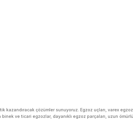
k kazandıracak çözümler sunuyoruz. Egzoz uçları, varex egzoz si
inek ve ticari egzozlar, dayanıklı egzoz parçaları, uzun ömürlü p