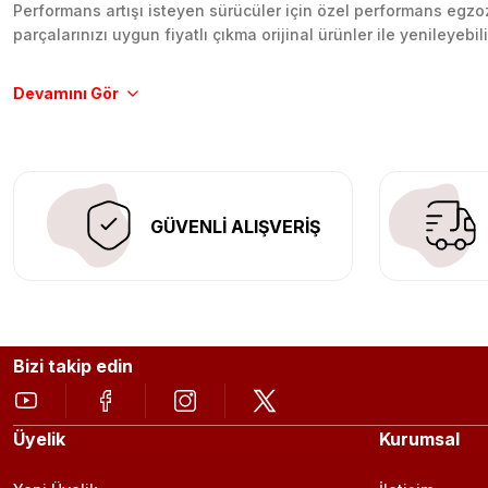
Performans artışı isteyen sürücüler için özel performans egzozl
parçalarınızı uygun fiyatlı çıkma orijinal ürünler ile yenileyebi
Tüm ürünlerimiz orijinal, dayanıklı ve uzun ömürlüdür. İstanbu
Aracınıza değer katmak için doğru adres: Egzoz Sepeti.
GÜVENLİ ALIŞVERİŞ
Bizi takip edin
Üyelik
Kurumsal