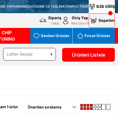
B2B GİRİŞ
EME YAP
HAKKIMIZDA
ÖDEME VE TESLİMAT
KARGO TAKİP
Sipariş
Giriş Yap
Sepetim
Takip
Yeni Üye Ol
CHİP
Sevilen Ürünler
Fırsat Ürünler
TUNING
Ürünleri Listele
am 1 ürün