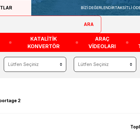
ATLAR
BİZİ DEĞERLENDİR
TAKSİTLİ ÖD
ARA
KATALİTİK
ARAÇ
KONVERTÖR
VİDEOLARI
portage 2
Topl