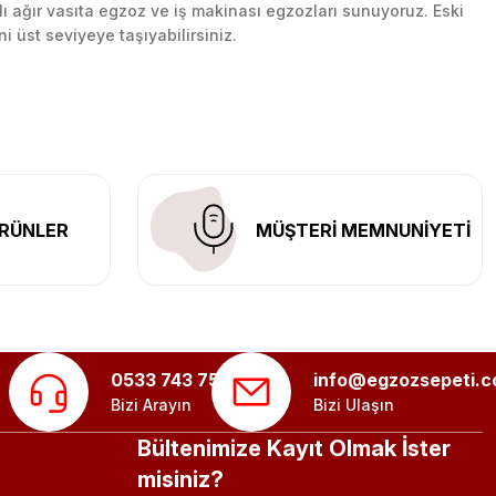
lı ağır vasıta egzoz ve iş makinası egzozları sunuyoruz. Eski
ni üst seviyeye taşıyabilirsiniz.
n her yerine güvenli kargo ile teslimat gerçekleştiriyoruz.
RÜNLER
MÜŞTERİ MEMNUNİYETİ
0533 743 75 56
info@egzozsepeti.
Bizi Arayın
Bizi Ulaşın
Bültenimize Kayıt Olmak İster
misiniz?