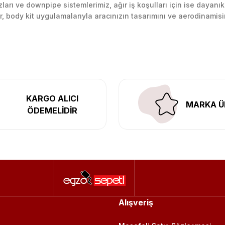
arı ve downpipe sistemlerimiz, ağır iş koşulları için ise dayanık
lir, body kit uygulamalarıyla aracınızın tasarımını ve aerodinamisi
l’daki montaj merkezimizde profesyonel montaj yapıyor, Türkiye’ni
KARGO ALICI
MARKA Ü
ÖDEMELİDİR
Alışveriş