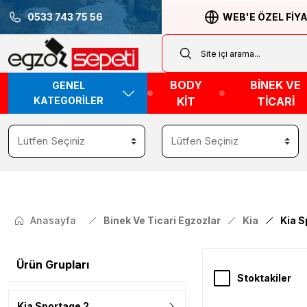
0533 743 75 56
WEB'E ÖZEL FİY
BODY
BİNEK VE
GENEL
KATEGORİLER
KİT
TİCARİ
Anasayfa
Binek Ve Ticari Egzozlar
Kia
Kia S
Ürün Grupları
Stoktakiler
Kia Sportage 2