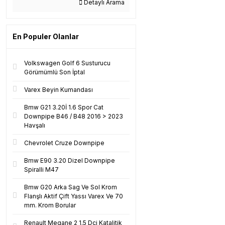
Detaylı Arama
En Populer Olanlar
Volkswagen Golf 6 Susturucu
Görümümlü Son İptal
Varex Beyin Kumandası
Bmw G21 3.20İ 1.6 Spor Cat
Downpipe B46 / B48 2016 > 2023
Havşalı
Chevrolet Cruze Downpipe
Bmw E90 3.20 Dizel Downpipe
Spiralli M47
Bmw G20 Arka Sag Ve Sol Krom
Flanşlı Aktif Çift Yassı Varex Ve 70
mm. Krom Borular
Renault Megane 2 1.5 Dci Katalitik