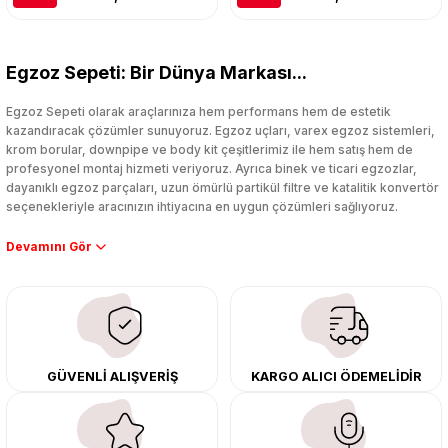
Egzoz Sepeti: Bir Dünya Markası...
Egzoz Sepeti olarak araçlarınıza hem performans hem de estetik
kazandıracak çözümler sunuyoruz. Egzoz uçları, varex egzoz sistemleri,
krom borular, downpipe ve body kit çeşitlerimiz ile hem satış hem de
profesyonel montaj hizmeti veriyoruz. Ayrıca binek ve ticari egzozlar,
dayanıklı egzoz parçaları, uzun ömürlü partikül filtre ve katalitik konvertör
seçenekleriyle aracınızın ihtiyacına en uygun çözümleri sağlıyoruz.
Performans artışı isteyen sürücüler için özel performans egzozları ve
downpipe sistemlerimiz, ağır iş koşulları için ise dayanıklı ağır vasıta
egzoz ve iş makinası egzozları sunuyoruz. Eski parçalarınızı uygun fiyatlı
çıkma orijinal ürünler ile yenileyebilir, body kit uygulamalarıyla aracınızın
tasarımını ve aerodinamisini üst seviyeye taşıyabilirsiniz.
Tüm ürünlerimiz orijinal, dayanıklı ve uzun ömürlüdür. İstanbul’daki montaj
GÜVENLİ ALIŞVERİŞ
KARGO ALICI ÖDEMELİDİR
merkezimizde profesyonel montaj yapıyor, Türkiye’nin her yerine güvenli
kargo ile teslimat gerçekleştiriyoruz. Aracınıza değer katmak için doğru
adres: Egzoz Sepeti.