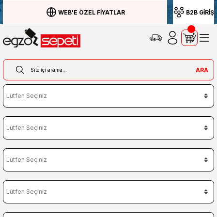
WEB'E ÖZEL FİYATLAR
B2B GİRİŞ
ARA