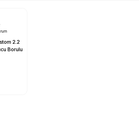
orum
stom 2.2
ucu Borulu