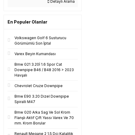
Detaylı Arama
En Populer Olanlar
Volkswagen Golf 6 Susturucu
Görümümlü Son İptal
Varex Beyin Kumandası
Bmw G21 3.20İ 1.6 Spor Cat
Downpipe B46 / B48 2016 > 2023
Havşalı
Chevrolet Cruze Downpipe
Bmw E90 3.20 Dizel Downpipe
Spiralli M47
Bmw G20 Arka Sag Ve Sol Krom
Flanşlı Aktif Çift Yassı Varex Ve 70
mm. Krom Borular
Renault Megane 2 1.5 Dci Katalitik