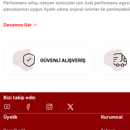
Performans artışı isteyen sürücüler için özel performans egzozl
parçalarınızı uygun fiyatlı çıkma orijinal ürünler ile yenileyebi
Tüm ürünlerimiz orijinal, dayanıklı ve uzun ömürlüdür. İstanbu
Aracınıza değer katmak için doğru adres: Egzoz Sepeti.
GÜVENLİ ALIŞVERİŞ
Bizi takip edin
Üyelik
Kurumsal