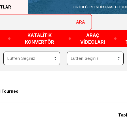
ATLAR
BİZİ DEĞERLENDİR
TAKSİTLİ ÖD
ARA
KATALİTİK
ARAÇ
KONVERTÖR
VİDEOLARI
d Tourneo
Topl