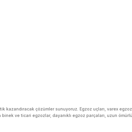
k kazandıracak çözümler sunuyoruz. Egzoz uçları, varex egzoz si
inek ve ticari egzozlar, dayanıklı egzoz parçaları, uzun ömürlü p