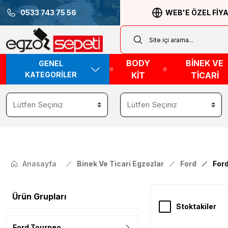
0533 743 75 56
WEB'E ÖZEL FİY
BODY
BİNEK VE
GENEL
KATEGORİLER
KİT
TİCARİ
Anasayfa
Binek Ve Ticari Egzozlar
Ford
For
Ürün Grupları
Stoktakiler
Ford Tourneo