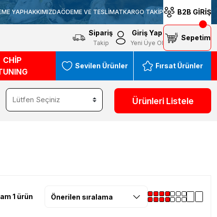
B2B GİRİŞ
EME YAP
HAKKIMIZDA
ÖDEME VE TESLİMAT
KARGO TAKİP
Sipariş
Giriş Yap
Sepetim
Takip
Yeni Üye Ol
CHİP
Sevilen Ürünler
Fırsat Ürünler
TUNING
Ürünleri Listele
am 1 ürün