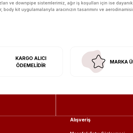
arı ve downpipe sistemlerimiz, ağır iş koşulları için ise dayanık
lir, body kit uygulamalarıyla aracınızın tasarımını ve aerodinamisi
l’daki montaj merkezimizde profesyonel montaj yapıyor, Türkiye’ni
KARGO ALICI
MARKA Ü
ÖDEMELİDİR
Alışveriş