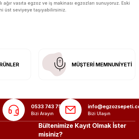
lı ağır vasıta egzoz ve iş makinası egzozları sunuyoruz. Eski
ni üst seviyeye taşıyabilirsiniz.
n her yerine güvenli kargo ile teslimat gerçekleştiriyoruz.
RÜNLER
MÜŞTERİ MEMNUNİYETİ
0533 743 75 56
info@egzozsepeti.
Bizi Arayın
Bizi Ulaşın
Bültenimize Kayıt Olmak İster
misiniz?