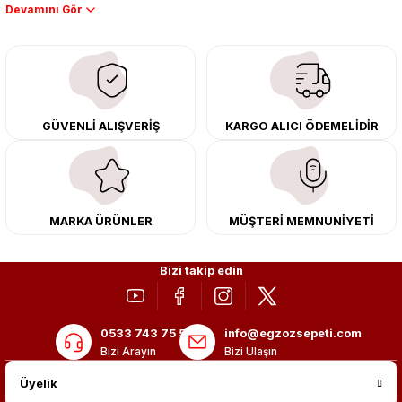
Performans artışı isteyen sürücüler için özel performans egzozları ve
downpipe sistemlerimiz, ağır iş koşulları için ise dayanıklı ağır vasıta
egzoz ve iş makinası egzozları sunuyoruz. Eski parçalarınızı uygun fiyatlı
çıkma orijinal ürünler ile yenileyebilir, body kit uygulamalarıyla aracınızın
tasarımını ve aerodinamisini üst seviyeye taşıyabilirsiniz.
Tüm ürünlerimiz orijinal, dayanıklı ve uzun ömürlüdür. İstanbul’daki montaj
GÜVENLİ ALIŞVERİŞ
KARGO ALICI ÖDEMELİDİR
merkezimizde profesyonel montaj yapıyor, Türkiye’nin her yerine güvenli
kargo ile teslimat gerçekleştiriyoruz. Aracınıza değer katmak için doğru
adres: Egzoz Sepeti.
MARKA ÜRÜNLER
MÜŞTERİ MEMNUNİYETİ
Bizi takip edin
0533 743 75 56
info@egzozsepeti.com
Bizi Arayın
Bizi Ulaşın
Üyelik