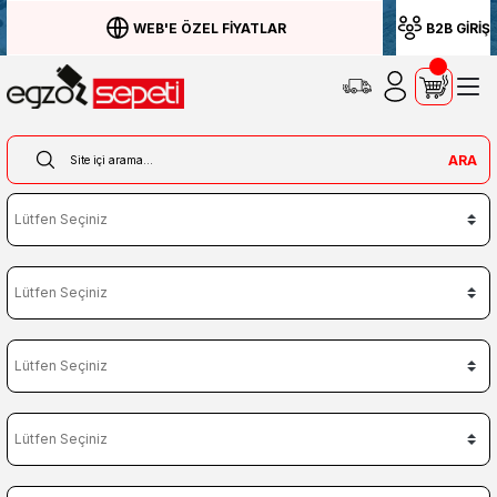
WEB'E ÖZEL FİYATLAR
B2B GİRİŞ
ARA