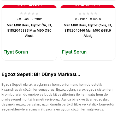
STOK TALEP ET
STOK TALEP ET
0.0 Puan - 0 Yorum
0.0 Puan - 0 Yorum
Man M90 Boru, Egzoz Ön, E1,
Man M90 Boru, Egzoz Çıkış, E1,
81152045383 Man M90 Ø80
81152040146 Man M90 Ø88,9
Alusi,
Alusi,
Fiyat Sorun
Fiyat Sorun
Egzoz Sepeti: Bir Dünya Markası...
Egzoz Sepeti olarak araçlarınıza hem performans hem de estetik
kazandıracak çözümler sunuyoruz. Egzoz uçları, varex egzoz sistemleri,
krom borular, downpipe ve body kit çeşitlerimiz ile hem satış hem de
profesyonel montaj hizmeti veriyoruz. Ayrıca binek ve ticari egzozlar,
dayanıklı egzoz parçaları, uzun ömürlü partikül filtre ve katalitik konvertör
seçenekleriyle aracınızın ihtiyacına en uygun çözümleri sağlıyoruz.