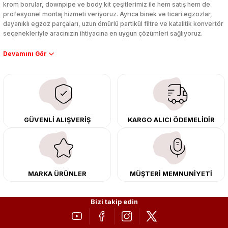
krom borular, downpipe ve body kit çeşitlerimiz ile hem satış hem de
profesyonel montaj hizmeti veriyoruz. Ayrıca binek ve ticari egzozlar,
dayanıklı egzoz parçaları, uzun ömürlü partikül filtre ve katalitik konvertör
seçenekleriyle aracınızın ihtiyacına en uygun çözümleri sağlıyoruz.
Performans artışı isteyen sürücüler için özel performans egzozları ve
downpipe sistemlerimiz, ağır iş koşulları için ise dayanıklı ağır vasıta
egzoz ve iş makinası egzozları sunuyoruz. Eski parçalarınızı uygun fiyatlı
çıkma orijinal ürünler ile yenileyebilir, body kit uygulamalarıyla aracınızın
tasarımını ve aerodinamisini üst seviyeye taşıyabilirsiniz.
Tüm ürünlerimiz orijinal, dayanıklı ve uzun ömürlüdür. İstanbul’daki montaj
GÜVENLİ ALIŞVERİŞ
KARGO ALICI ÖDEMELİDİR
merkezimizde profesyonel montaj yapıyor, Türkiye’nin her yerine güvenli
kargo ile teslimat gerçekleştiriyoruz. Aracınıza değer katmak için doğru
adres: Egzoz Sepeti.
MARKA ÜRÜNLER
MÜŞTERİ MEMNUNİYETİ
Bizi takip edin