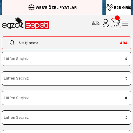
WEB'E ÖZEL FİYATLAR
B2B GİRİŞ
ARA