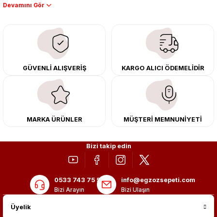
Performans artışı isteyen sürücüler için özel performans egzozları ve
downpipe sistemlerimiz, ağır iş koşulları için ise dayanıklı ağır vasıta
egzoz ve iş makinası egzozları sunuyoruz. Eski parçalarınızı uygun fiyatlı
çıkma orijinal ürünler ile yenileyebilir, body kit uygulamalarıyla aracınızın
tasarımını ve aerodinamisini üst seviyeye taşıyabilirsiniz.
Tüm ürünlerimiz orijinal, dayanıklı ve uzun ömürlüdür. İstanbul’daki montaj
GÜVENLİ ALIŞVERİŞ
KARGO ALICI ÖDEMELİDİR
merkezimizde profesyonel montaj yapıyor, Türkiye’nin her yerine güvenli
kargo ile teslimat gerçekleştiriyoruz. Aracınıza değer katmak için doğru
adres: Egzoz Sepeti.
MARKA ÜRÜNLER
MÜŞTERİ MEMNUNİYETİ
Bizi takip edin
0533 743 75 56
info@egzozsepeti.com
Bizi Arayın
Bizi Ulaşın
Üyelik