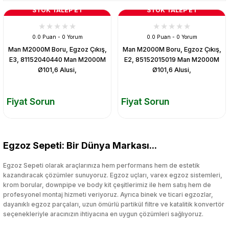
STOK TALEP ET
STOK TALEP ET
0.0 Puan - 0 Yorum
0.0 Puan - 0 Yorum
Man M2000M Boru, Egzoz Çıkış,
Man M2000M Boru, Egzoz Çıkış,
E3, 81152040440 Man M2000M
E2, 85152015019 Man M2000M
Ø101,6 Alusi,
Ø101,6 Alusi,
Fiyat Sorun
Fiyat Sorun
Egzoz Sepeti: Bir Dünya Markası...
Egzoz Sepeti olarak araçlarınıza hem performans hem de estetik
kazandıracak çözümler sunuyoruz. Egzoz uçları, varex egzoz sistemleri,
krom borular, downpipe ve body kit çeşitlerimiz ile hem satış hem de
profesyonel montaj hizmeti veriyoruz. Ayrıca binek ve ticari egzozlar,
dayanıklı egzoz parçaları, uzun ömürlü partikül filtre ve katalitik konvertör
seçenekleriyle aracınızın ihtiyacına en uygun çözümleri sağlıyoruz.