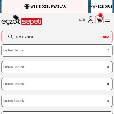
WEB'E ÖZEL FİYATLAR
B2B GİRİŞ
ARA