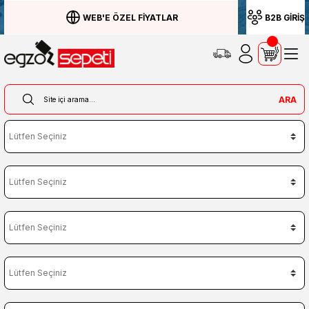
WEB'E ÖZEL FİYATLAR
B2B GİRİŞ
ARA