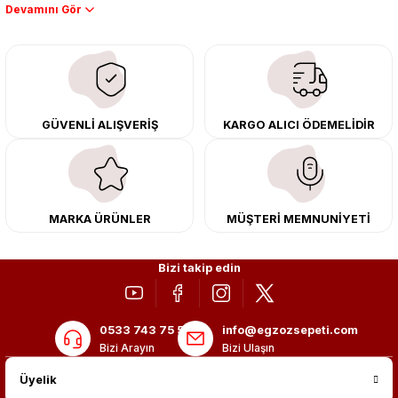
Performans artışı isteyen sürücüler için özel performans egzozları ve
downpipe sistemlerimiz, ağır iş koşulları için ise dayanıklı ağır vasıta
egzoz ve iş makinası egzozları sunuyoruz. Eski parçalarınızı uygun fiyatlı
çıkma orijinal ürünler ile yenileyebilir, body kit uygulamalarıyla aracınızın
tasarımını ve aerodinamisini üst seviyeye taşıyabilirsiniz.
Tüm ürünlerimiz orijinal, dayanıklı ve uzun ömürlüdür. İstanbul’daki montaj
GÜVENLİ ALIŞVERİŞ
KARGO ALICI ÖDEMELİDİR
merkezimizde profesyonel montaj yapıyor, Türkiye’nin her yerine güvenli
kargo ile teslimat gerçekleştiriyoruz. Aracınıza değer katmak için doğru
adres: Egzoz Sepeti.
MARKA ÜRÜNLER
MÜŞTERİ MEMNUNİYETİ
Bizi takip edin
0533 743 75 56
info@egzozsepeti.com
Bizi Arayın
Bizi Ulaşın
Üyelik