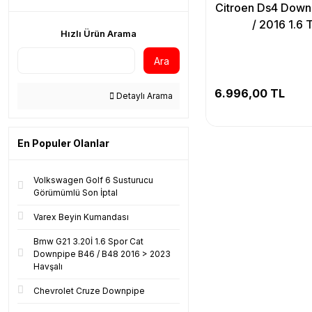
Citroen Ds4 Down
/ 2016 1.6 
Hızlı Ürün Arama
Ara
6.996,00 TL
Detaylı Arama
En Populer Olanlar
Volkswagen Golf 6 Susturucu
Görümümlü Son İptal
Varex Beyin Kumandası
Bmw G21 3.20İ 1.6 Spor Cat
Downpipe B46 / B48 2016 > 2023
Havşalı
Chevrolet Cruze Downpipe