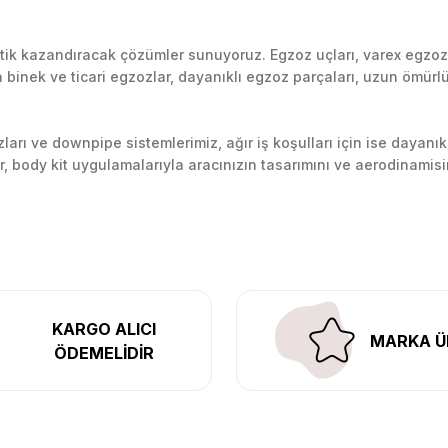
k kazandıracak çözümler sunuyoruz. Egzoz uçları, varex egzoz si
inek ve ticari egzozlar, dayanıklı egzoz parçaları, uzun ömürlü p
arı ve downpipe sistemlerimiz, ağır iş koşulları için ise dayanık
lir, body kit uygulamalarıyla aracınızın tasarımını ve aerodinamisi
l’daki montaj merkezimizde profesyonel montaj yapıyor, Türkiye’ni
KARGO ALICI
MARKA Ü
ÖDEMELİDİR