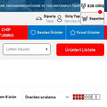
B2B GİRİŞ
EME YAP
HAKKIMIZDA
ÖDEME VE TESLİMAT
KARGO TAKİP
Sipariş
Giriş Yap
Sepetim
Takip
Yeni Üye Ol
CHİP
Sevilen Ürünler
Fırsat Ürünler
TUNING
Ürünleri Listele
am 8 ürün