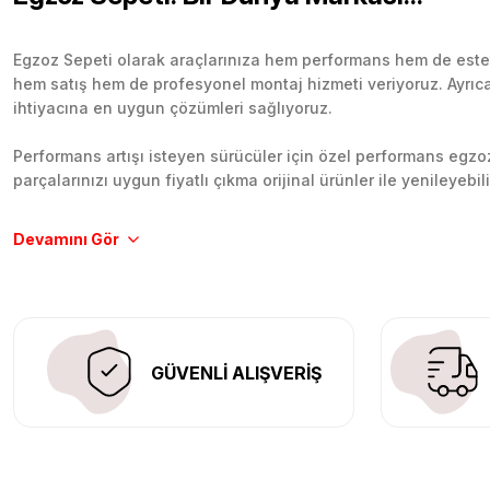
Egzoz Sepeti olarak araçlarınıza hem performans hem de esteti
hem satış hem de profesyonel montaj hizmeti veriyoruz. Ayrıca b
ihtiyacına en uygun çözümleri sağlıyoruz.
Performans artışı isteyen sürücüler için özel performans egzozl
parçalarınızı uygun fiyatlı çıkma orijinal ürünler ile yenileyebi
Tüm ürünlerimiz orijinal, dayanıklı ve uzun ömürlüdür. İstanbu
Aracınıza değer katmak için doğru adres: Egzoz Sepeti.
GÜVENLİ ALIŞVERİŞ