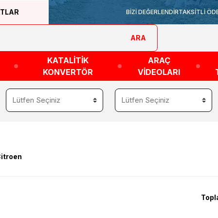
ATLAR
BİZİ DEĞERLENDİR
TAKSİTLİ ÖD
ARA
KATALİTİK
ARAÇ
KONVERTÖR
VİDEOLARI
itroen
Topl