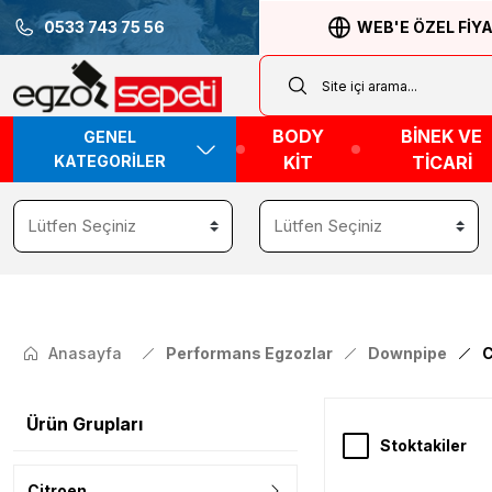
0533 743 75 56
WEB'E ÖZEL FİY
BODY
BİNEK VE
GENEL
KATEGORİLER
KİT
TİCARİ
Anasayfa
Performans Egzozlar
Downpipe
C
Ürün Grupları
Stoktakiler
Citroen