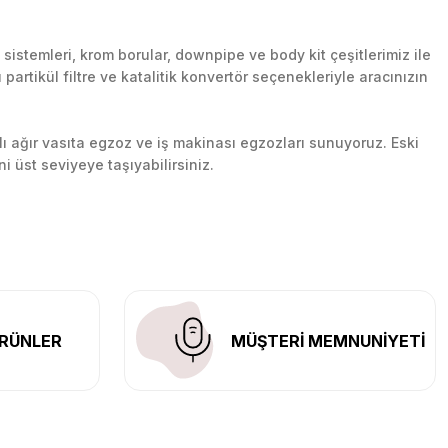
stemleri, krom borular, downpipe ve body kit çeşitlerimiz ile
artikül filtre ve katalitik konvertör seçenekleriyle aracınızın
lı ağır vasıta egzoz ve iş makinası egzozları sunuyoruz. Eski
ni üst seviyeye taşıyabilirsiniz.
n her yerine güvenli kargo ile teslimat gerçekleştiriyoruz.
RÜNLER
MÜŞTERİ MEMNUNİYETİ