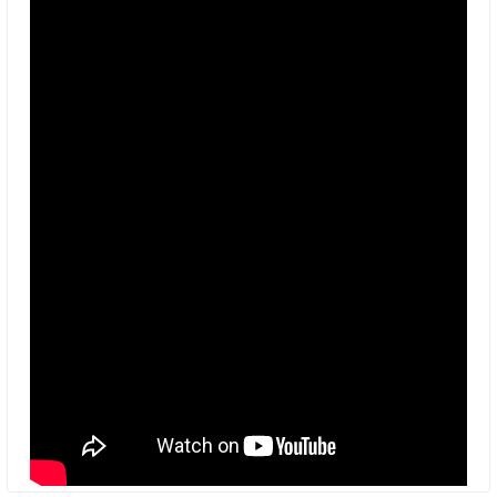
15.000,00 TL
%33
9.999,00 TL
0.0 Puan - 0 Yorum
Bmw G20 3.20İ 1.6 Downpipe B46 / B48 2016 > 2023 Havşalı
15.000,00 TL
%33
9.999,00 TL