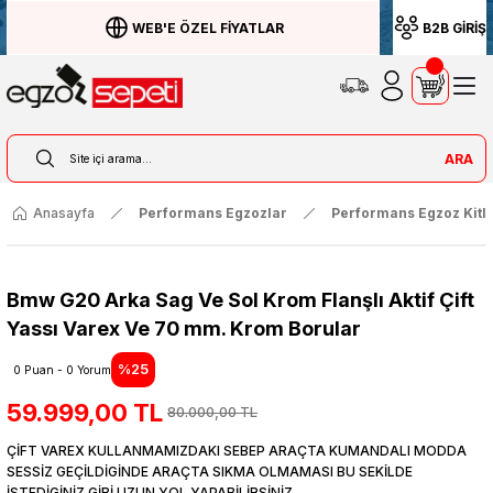
WEB'E ÖZEL FİYATLAR
B2B GİRİŞ
ARA
Anasayfa
Performans Egzozlar
Performans Egzoz Kitle
Bmw G20 Arka Sag Ve Sol Krom Flanşlı Aktif Çift
Yassı Varex Ve 70 mm. Krom Borular
%25
0 Puan - 0 Yorum
59.999,00 TL
80.000,00 TL
ÇİFT VAREX KULLANMAMIZDAKI SEBEP ARAÇTA KUMANDALI MODDA
SESSİZ GEÇİLDİGİNDE ARAÇTA SIKMA OLMAMASI BU SEKİLDE
İSTEDİGİNİZ GİBİ UZUN YOL YAPABİLİRSİNİZ.