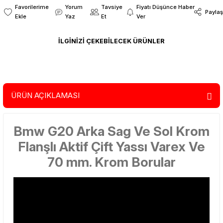
Yorum
Tavsiye
Fiyatı Düşünce Haber
Paylaş
Yaz
Et
Ver
İLGİNİZİ ÇEKEBİLECEK ÜRÜNLER
0.0 Puan - 0 Yorum
Bmw M Logolu Karbon Egzoz Ucu 90 MM Parlak Çiftli Takım Sag Ve Sol De
ÜRÜN AÇIKLAMASI
Bmw G20 Arka Sag Ve Sol Krom
15.000,00 TL
Flanşlı Aktif Çift Yassı Varex Ve
%33
9.999,00 TL
70 mm. Krom Borular
0.0 Puan - 0 Yorum
Akrapoviç Karbon Egzoz Ucu 90 MM Çiftli Parlak Mavi Sag Ve Sol Takım