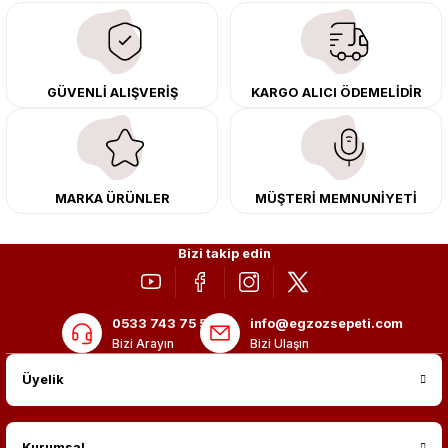
çıkma orijinal ürünler ile yenileyebilir, body kit uygulamalarıyla aracınızın
tasarımını ve aerodinamisini üst seviyeye taşıyabilirsiniz.
Tüm ürünlerimiz orijinal, dayanıklı ve uzun ömürlüdür. İstanbul’daki montaj
GÜVENLİ ALIŞVERİŞ
KARGO ALICI ÖDEMELİDİR
merkezimizde profesyonel montaj yapıyor, Türkiye’nin her yerine güvenli
kargo ile teslimat gerçekleştiriyoruz. Aracınıza değer katmak için doğru
adres: Egzoz Sepeti.
MARKA ÜRÜNLER
MÜŞTERİ MEMNUNİYETİ
Bizi takip edin
0533 743 75 56
info@egzozsepeti.com
Bizi Arayın
Bizi Ulaşın
Üyelik
Kurumsal