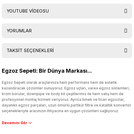
YOUTUBE VİDEOSU
YORUMLAR
TAKSİT SEÇENEKLERİ
Bu ürüne ilk yorumu siz yapın!
Egzoz Sepeti: Bir Dünya Markası...
Yorum Yaz
Egzoz Sepeti olarak araçlarınıza hem performans hem de estetik
kazandıracak çözümler sunuyoruz. Egzoz uçları, varex egzoz sistemleri,
krom borular, downpipe ve body kit çeşitlerimiz ile hem satış hem de
profesyonel montaj hizmeti veriyoruz. Ayrıca binek ve ticari egzozlar,
dayanıklı egzoz parçaları, uzun ömürlü partikül filtre ve katalitik konvertör
seçenekleriyle aracınızın ihtiyacına en uygun çözümleri sağlıyoruz.
Performans artışı isteyen sürücüler için özel performans egzozları ve
downpipe sistemlerimiz, ağır iş koşulları için ise dayanıklı ağır vasıta
egzoz ve iş makinası egzozları sunuyoruz. Eski parçalarınızı uygun fiyatlı