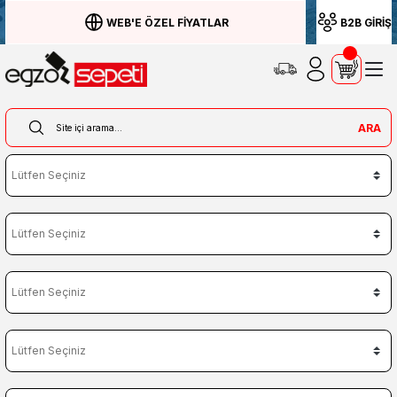
WEB'E ÖZEL FİYATLAR
B2B GİRİŞ
ARA