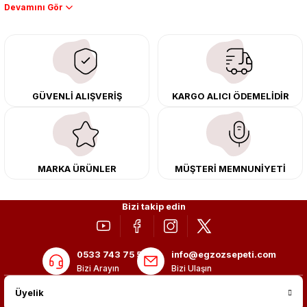
Performans artışı isteyen sürücüler için özel performans egzozları ve
downpipe sistemlerimiz, ağır iş koşulları için ise dayanıklı ağır vasıta
egzoz ve iş makinası egzozları sunuyoruz. Eski parçalarınızı uygun fiyatlı
çıkma orijinal ürünler ile yenileyebilir, body kit uygulamalarıyla aracınızın
tasarımını ve aerodinamisini üst seviyeye taşıyabilirsiniz.
Tüm ürünlerimiz orijinal, dayanıklı ve uzun ömürlüdür. İstanbul’daki montaj
GÜVENLİ ALIŞVERİŞ
KARGO ALICI ÖDEMELİDİR
merkezimizde profesyonel montaj yapıyor, Türkiye’nin her yerine güvenli
kargo ile teslimat gerçekleştiriyoruz. Aracınıza değer katmak için doğru
adres: Egzoz Sepeti.
MARKA ÜRÜNLER
MÜŞTERİ MEMNUNİYETİ
Bizi takip edin
0533 743 75 56
info@egzozsepeti.com
Bizi Arayın
Bizi Ulaşın
Üyelik