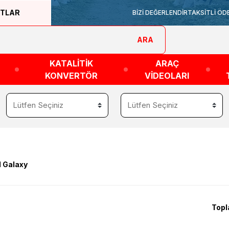
ATLAR
BİZİ DEĞERLENDİR
TAKSİTLİ ÖD
ARA
KATALİTİK
ARAÇ
KONVERTÖR
VİDEOLARI
d Galaxy
Topl