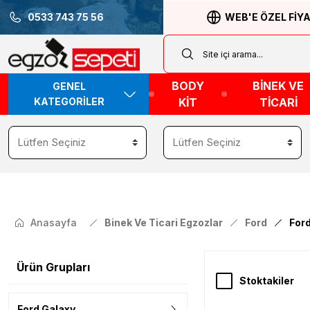
0533 743 75 56
WEB'E ÖZEL FİY
BODY
BİNEK VE
GENEL
KATEGORİLER
KİT
TİCARİ
Anasayfa
Binek Ve Ticari Egzozlar
Ford
For
Ürün Grupları
Stoktakiler
Ford Galaxy