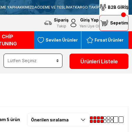
B2B GİRİŞ
EME YAP
HAKKIMIZDA
ÖDEME VE TESLİMAT
KARGO TAKİP
Sipariş
Giriş Yap
Sepetim
Takip
Yeni Üye Ol
CHİP
Sevilen Ürünler
Fırsat Ürünler
TUNING
Ürünleri Listele
am 5 ürün