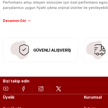
Performans artışı isteyen sürücüler için özel performans egzozl
parçalarınızı uygun fiyatlı çıkma orijinal ürünler ile yenileyebi
Tüm ürünlerimiz orijinal, dayanıklı ve uzun ömürlüdür. İstanbu
Aracınıza değer katmak için doğru adres: Egzoz Sepeti.
GÜVENLİ ALIŞVERİŞ
Bizi takip edin
Üyelik
Kurumsal