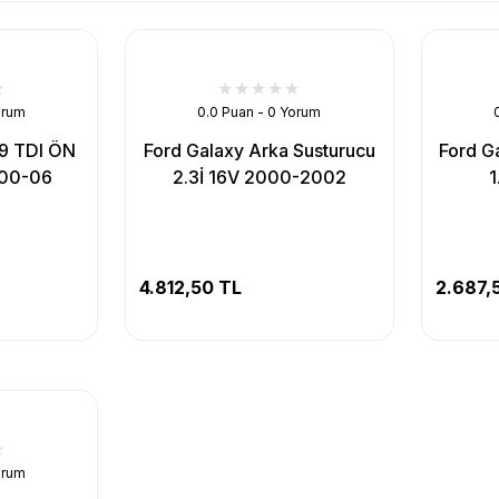
orum
0.0 Puan - 0 Yorum
9 TDI ÖN
Ford Galaxy Arka Susturucu
Ford G
000-06
2.3İ 16V 2000-2002
1
4.812,50 TL
2.687,
orum