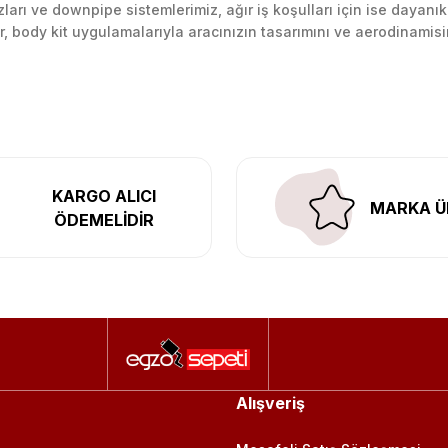
arı ve downpipe sistemlerimiz, ağır iş koşulları için ise dayanık
lir, body kit uygulamalarıyla aracınızın tasarımını ve aerodinamisi
l’daki montaj merkezimizde profesyonel montaj yapıyor, Türkiye’ni
KARGO ALICI
MARKA Ü
ÖDEMELİDİR
Alışveriş