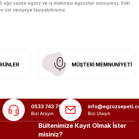
lı ağır vasıta egzoz ve iş makinası egzozları sunuyoruz. Eski
ni üst seviyeye taşıyabilirsiniz.
n her yerine güvenli kargo ile teslimat gerçekleştiriyoruz.
RÜNLER
MÜŞTERİ MEMNUNİYETİ
0533 743 75 56
info@egzozsepeti.
Bizi Arayın
Bizi Ulaşın
Bültenimize Kayıt Olmak İster
misiniz?