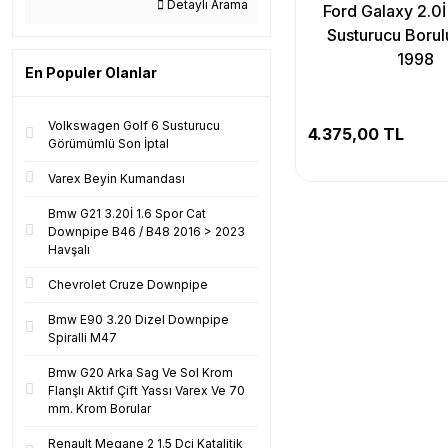
Detaylı Arama
Ford Galaxy 2.0İ
Susturucu Borul
1998
En Populer Olanlar
Volkswagen Golf 6 Susturucu
4.375,00 TL
Görümümlü Son İptal
Varex Beyin Kumandası
Bmw G21 3.20İ 1.6 Spor Cat
Downpipe B46 / B48 2016 > 2023
Havşalı
Chevrolet Cruze Downpipe
Bmw E90 3.20 Dizel Downpipe
Spiralli M47
Bmw G20 Arka Sag Ve Sol Krom
Flanşlı Aktif Çift Yassı Varex Ve 70
mm. Krom Borular
Renault Megane 2 1.5 Dci Katalitik