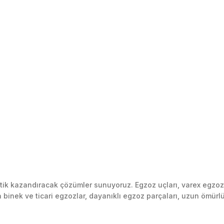
k kazandıracak çözümler sunuyoruz. Egzoz uçları, varex egzoz si
inek ve ticari egzozlar, dayanıklı egzoz parçaları, uzun ömürlü p