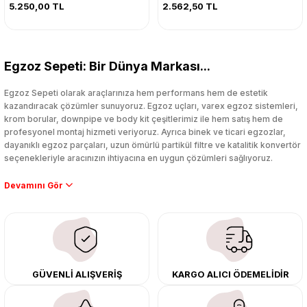
5.250,00 TL
2.562,50 TL
Egzoz Sepeti: Bir Dünya Markası...
Egzoz Sepeti olarak araçlarınıza hem performans hem de estetik
kazandıracak çözümler sunuyoruz. Egzoz uçları, varex egzoz sistemleri,
krom borular, downpipe ve body kit çeşitlerimiz ile hem satış hem de
profesyonel montaj hizmeti veriyoruz. Ayrıca binek ve ticari egzozlar,
dayanıklı egzoz parçaları, uzun ömürlü partikül filtre ve katalitik konvertör
seçenekleriyle aracınızın ihtiyacına en uygun çözümleri sağlıyoruz.
Performans artışı isteyen sürücüler için özel performans egzozları ve
downpipe sistemlerimiz, ağır iş koşulları için ise dayanıklı ağır vasıta
egzoz ve iş makinası egzozları sunuyoruz. Eski parçalarınızı uygun fiyatlı
çıkma orijinal ürünler ile yenileyebilir, body kit uygulamalarıyla aracınızın
tasarımını ve aerodinamisini üst seviyeye taşıyabilirsiniz.
Tüm ürünlerimiz orijinal, dayanıklı ve uzun ömürlüdür. İstanbul’daki montaj
GÜVENLİ ALIŞVERİŞ
KARGO ALICI ÖDEMELİDİR
merkezimizde profesyonel montaj yapıyor, Türkiye’nin her yerine güvenli
kargo ile teslimat gerçekleştiriyoruz. Aracınıza değer katmak için doğru
adres: Egzoz Sepeti.