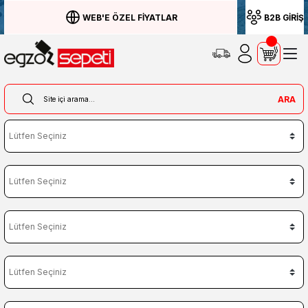
WEB'E ÖZEL FİYATLAR
B2B GİRİŞ
ARA