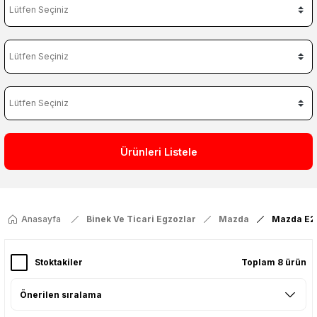
Ürünleri Listele
Anasayfa
Binek Ve Ticari Egzozlar
Mazda
Mazda E2
Stoktakiler
Toplam 8 ürün