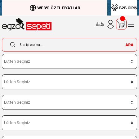
WEB'E ÖZEL FİYATLAR
B2B GİRİŞ
ARA