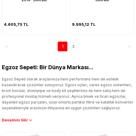
4.605,75 TL
9.995,12 TL
1
2
Egzoz Sepeti: Bir Dünya Markası...
Egzoz Sepeti olarak araçlarınıza hem performans hem de estetik
kazandıracak çözümler sunuyoruz. Egzoz uçları, varex egzoz sistemleri,
krom borular, downpipe ve body kit çeşitlerimiz ile hem satış hem de
profesyonel montaj hizmeti veriyoruz. Ayrıca binek ve ticari egzozlar,
dayanıklı egzoz parçaları, uzun ömürlü partikül filtre ve katalitik konvertör
seçenekleriyle aracınızın ihtiyacına en uygun çözümleri sağlıyoruz.
Performans artışı isteyen sürücüler için özel performans egzozları ve
downpipe sistemlerimiz, ağır iş koşulları için ise dayanıklı ağır vasıta
egzoz ve iş makinası egzozları sunuyoruz. Eski parçalarınızı uygun fiyatlı