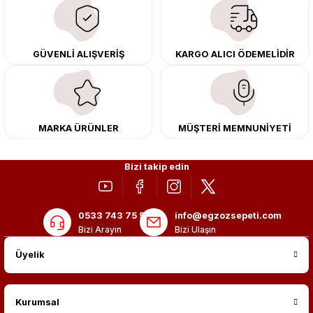
çıkma orijinal ürünler ile yenileyebilir, body kit uygulamalarıyla aracınızın
tasarımını ve aerodinamisini üst seviyeye taşıyabilirsiniz.
Tüm ürünlerimiz orijinal, dayanıklı ve uzun ömürlüdür. İstanbul’daki montaj
GÜVENLİ ALIŞVERİŞ
KARGO ALICI ÖDEMELİDİR
merkezimizde profesyonel montaj yapıyor, Türkiye’nin her yerine güvenli
kargo ile teslimat gerçekleştiriyoruz. Aracınıza değer katmak için doğru
adres: Egzoz Sepeti.
MARKA ÜRÜNLER
MÜŞTERİ MEMNUNİYETİ
Bizi takip edin
0533 743 75 56
info@egzozsepeti.com
Bizi Arayın
Bizi Ulaşın
Üyelik
Kurumsal