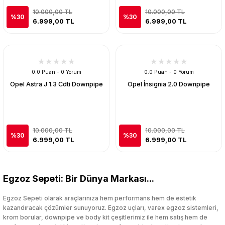
10.000,00 TL
10.000,00 TL
%30
%30
6.999,00 TL
6.999,00 TL
0.0 Puan - 0 Yorum
0.0 Puan - 0 Yorum
Opel Astra J 1.3 Cdti Downpipe
Opel İnsignia 2.0 Downpipe
10.000,00 TL
10.000,00 TL
%30
%30
6.999,00 TL
6.999,00 TL
Egzoz Sepeti: Bir Dünya Markası...
Egzoz Sepeti olarak araçlarınıza hem performans hem de estetik
kazandıracak çözümler sunuyoruz. Egzoz uçları, varex egzoz sistemleri,
krom borular, downpipe ve body kit çeşitlerimiz ile hem satış hem de