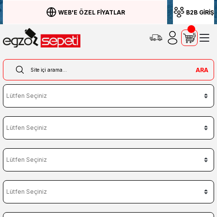
WEB'E ÖZEL FİYATLAR
B2B GİRİŞ
ARA