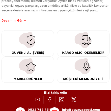
profesyonel montaj hizmeti veriyoruz. Ayrıca binek ve ticari egzozlar,
dayanıklı egzoz parçaları, uzun ömürlü partikül filtre ve katalitik konvertör
seçenekleriyle aracınızın ihtiyacına en uygun çözümleri sağlıyoruz.
Performans artışı isteyen sürücüler için özel performans egzozları ve
downpipe sistemlerimiz, ağır iş koşulları için ise dayanıklı ağır vasıta
egzoz ve iş makinası egzozları sunuyoruz. Eski parçalarınızı uygun fiyatlı
çıkma orijinal ürünler ile yenileyebilir, body kit uygulamalarıyla aracınızın
tasarımını ve aerodinamisini üst seviyeye taşıyabilirsiniz.
Tüm ürünlerimiz orijinal, dayanıklı ve uzun ömürlüdür. İstanbul’daki montaj
GÜVENLİ ALIŞVERİŞ
KARGO ALICI ÖDEMELİDİR
merkezimizde profesyonel montaj yapıyor, Türkiye’nin her yerine güvenli
kargo ile teslimat gerçekleştiriyoruz. Aracınıza değer katmak için doğru
adres: Egzoz Sepeti.
MARKA ÜRÜNLER
MÜŞTERİ MEMNUNİYETİ
Bizi takip edin
0533 743 75 56
info@egzozsepeti.com