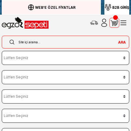
WEB'E ÖZEL FİYATLAR
B2B GİRİŞ
ARA