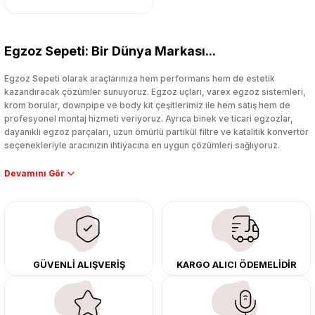
Egzoz Sepeti: Bir Dünya Markası...
Egzoz Sepeti olarak araçlarınıza hem performans hem de estetik
kazandıracak çözümler sunuyoruz. Egzoz uçları, varex egzoz sistemleri,
krom borular, downpipe ve body kit çeşitlerimiz ile hem satış hem de
profesyonel montaj hizmeti veriyoruz. Ayrıca binek ve ticari egzozlar,
dayanıklı egzoz parçaları, uzun ömürlü partikül filtre ve katalitik konvertör
seçenekleriyle aracınızın ihtiyacına en uygun çözümleri sağlıyoruz.
Performans artışı isteyen sürücüler için özel performans egzozları ve
downpipe sistemlerimiz, ağır iş koşulları için ise dayanıklı ağır vasıta
egzoz ve iş makinası egzozları sunuyoruz. Eski parçalarınızı uygun fiyatlı
çıkma orijinal ürünler ile yenileyebilir, body kit uygulamalarıyla aracınızın
tasarımını ve aerodinamisini üst seviyeye taşıyabilirsiniz.
Tüm ürünlerimiz orijinal, dayanıklı ve uzun ömürlüdür. İstanbul’daki montaj
GÜVENLİ ALIŞVERİŞ
KARGO ALICI ÖDEMELİDİR
merkezimizde profesyonel montaj yapıyor, Türkiye’nin her yerine güvenli
kargo ile teslimat gerçekleştiriyoruz. Aracınıza değer katmak için doğru
adres: Egzoz Sepeti.