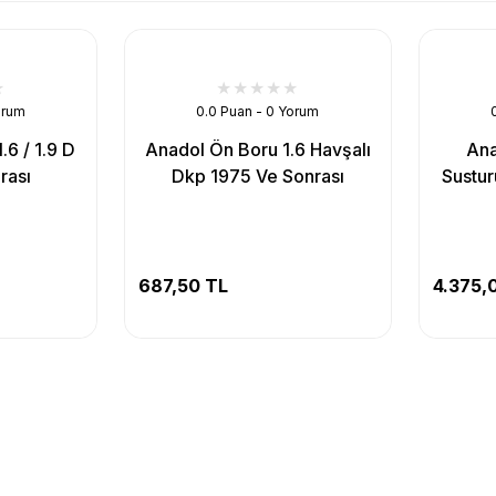
orum
0.0 Puan - 0 Yorum
.6 / 1.9 D
Anadol Ön Boru 1.6 Havşalı
Ana
rası
Dkp 1975 Ve Sonrası
Sustur
687,50 TL
4.375,