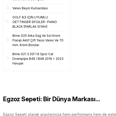
Varex Beyin Kumandası
GOLF 8,5 IÇIN UYUMLU
OETTINGER SPOILER- PIANO
BLACK (PARLAK SIYAH)
Bmw G20 Arka Sag Ve Sol Krom
Flanşlı Aktif Çift Yassı Varex Ve 70
mm. Krom Borular
Bmw G21 3.20İ 1.6 Spor Cat
Downpipe B46 / B48 2016 > 2023
Havşalı
Egzoz Sepeti: Bir Dünya Markası...
Egzoz Sepeti olarak araçlarınıza hem performans hem de esteti