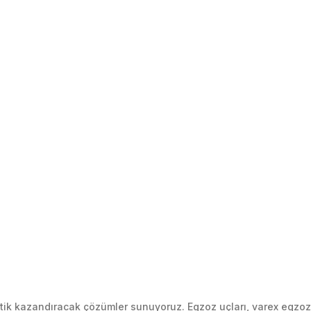
k kazandıracak çözümler sunuyoruz. Egzoz uçları, varex egzoz si