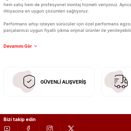
hem satış hem de profesyonel montaj hizmeti veriyoruz. Ayrıca b
ihtiyacına en uygun çözümleri sağlıyoruz.
Performans artışı isteyen sürücüler için özel performans egzozl
parçalarınızı uygun fiyatlı çıkma orijinal ürünler ile yenileyebi
Tüm ürünlerimiz orijinal, dayanıklı ve uzun ömürlüdür. İstanbu
Aracınıza değer katmak için doğru adres: Egzoz Sepeti.
GÜVENLİ ALIŞVERİŞ
Bizi takip edin