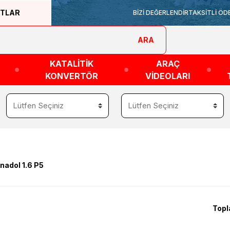
ATLAR
BİZİ DEĞERLENDİR
TAKSİTLİ ÖD
ARA
KATALİTİK
ARAÇ
KONVERTÖR
VİDEOLARI
nadol 1.6 P5
Topl