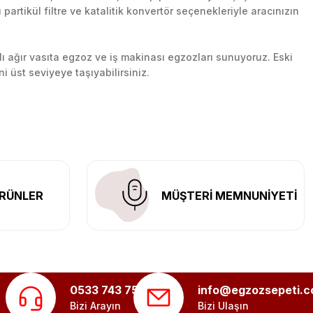
artikül filtre ve katalitik konvertör seçenekleriyle aracınızın
lı ağır vasıta egzoz ve iş makinası egzozları sunuyoruz. Eski
ni üst seviyeye taşıyabilirsiniz.
n her yerine güvenli kargo ile teslimat gerçekleştiriyoruz.
RÜNLER
MÜŞTERİ MEMNUNİYETİ
0533 743 75 56
info@egzozsepeti.
Bizi Arayın
Bizi Ulaşın