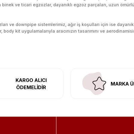
inek ve ticari egzozlar, dayanıklı egzoz parçaları, uzun ömürlü p
arı ve downpipe sistemlerimiz, ağır iş koşulları için ise dayanık
lir, body kit uygulamalarıyla aracınızın tasarımını ve aerodinamisi
l’daki montaj merkezimizde profesyonel montaj yapıyor, Türkiye’ni
KARGO ALICI
MARKA Ü
ÖDEMELİDİR