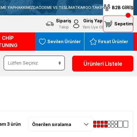
B2B GİRİŞ
EME YAP
HAKKIMIZDA
ÖDEME VE TESLİMAT
KARGO TAKİP
Sipariş
Giriş Yap
Sepetim
Takip
Yeni Üye Ol
CHİP
Sevilen Ürünler
Fırsat Ürünler
TUNING
Ürünleri Listele
am 3 ürün