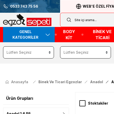
0533 743 75 56
WEB'E ÖZEL FİY
BODY
BİNEK VE
GENEL
KATEGORİLER
KİT
TİCARİ
Anasayfa
Binek Ve Ticari Egzozlar
Anadol
A
Ürün Grupları
Stoktakiler
Anadol 1.6 P5