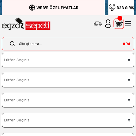
WEB'E ÖZEL FİYATLAR
B2B GİRİŞ
ARA