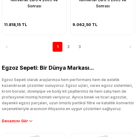
Sonrası
Sonrası
11.818,15 TL
9.062,50 TL
1
2
3
Egzoz Sepeti: Bir Dünya Markası...
Egzoz Sepeti olarak araçlarınıza hem performans hem de estetik
kazandıracak çözümler sunuyoruz. Egzoz uçları, varex egzoz sistemleri,
krom borular, downpipe ve body kit çeşitlerimiz ile hem satış hem de
profesyonel montaj hizmeti veriyoruz. Ayrıca binek ve ticari egzozlar,
dayanıklı egzoz parçaları, uzun ömürlü partikül filtre ve katalitik konvertör
seçenekleriyle aracınızın ihtiyacına en uygun çözümleri sağlıyoruz.
Performans artışı isteyen sürücüler için özel performans egzozları ve
downpipe sistemlerimiz, ağır iş koşulları için ise dayanıklı ağır vasıta
egzoz ve iş makinası egzozları sunuyoruz. Eski parçalarınızı uygun fiyatlı