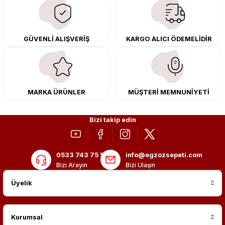
çıkma orijinal ürünler ile yenileyebilir, body kit uygulamalarıyla aracınızın
tasarımını ve aerodinamisini üst seviyeye taşıyabilirsiniz.
Tüm ürünlerimiz orijinal, dayanıklı ve uzun ömürlüdür. İstanbul’daki montaj
GÜVENLİ ALIŞVERİŞ
KARGO ALICI ÖDEMELİDİR
merkezimizde profesyonel montaj yapıyor, Türkiye’nin her yerine güvenli
kargo ile teslimat gerçekleştiriyoruz. Aracınıza değer katmak için doğru
adres: Egzoz Sepeti.
MARKA ÜRÜNLER
MÜŞTERİ MEMNUNİYETİ
Bizi takip edin
0533 743 75 56
info@egzozsepeti.com
Bizi Arayın
Bizi Ulaşın
Üyelik
Kurumsal