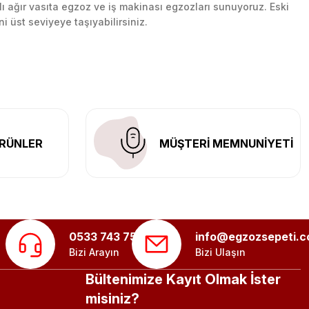
lı ağır vasıta egzoz ve iş makinası egzozları sunuyoruz. Eski
ni üst seviyeye taşıyabilirsiniz.
n her yerine güvenli kargo ile teslimat gerçekleştiriyoruz.
RÜNLER
MÜŞTERİ MEMNUNİYETİ
0533 743 75 56
info@egzozsepeti.
Bizi Arayın
Bizi Ulaşın
Bültenimize Kayıt Olmak İster
misiniz?