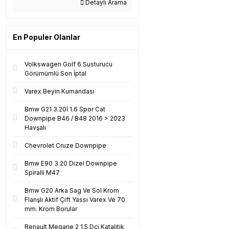
Detaylı Arama
En Populer Olanlar
Volkswagen Golf 6 Susturucu
Görümümlü Son İptal
Varex Beyin Kumandası
Bmw G21 3.20İ 1.6 Spor Cat
Downpipe B46 / B48 2016 > 2023
Havşalı
Chevrolet Cruze Downpipe
Bmw E90 3.20 Dizel Downpipe
Spiralli M47
Bmw G20 Arka Sag Ve Sol Krom
Flanşlı Aktif Çift Yassı Varex Ve 70
mm. Krom Borular
Renault Megane 2 1.5 Dci Katalitik