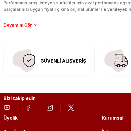
Performans artışı isteyen sürücüler için özel performans egzozl
parçalarınızı uygun fiyatlı çıkma orijinal ürünler ile yenileyebi
Tüm ürünlerimiz orijinal, dayanıklı ve uzun ömürlüdür. İstanbu
Aracınıza değer katmak için doğru adres: Egzoz Sepeti.
GÜVENLİ ALIŞVERİŞ
Bizi takip edin
Üyelik
Kurumsal