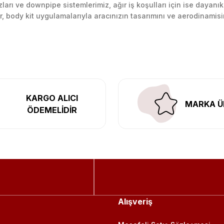
arı ve downpipe sistemlerimiz, ağır iş koşulları için ise dayanık
lir, body kit uygulamalarıyla aracınızın tasarımını ve aerodinamisi
l’daki montaj merkezimizde profesyonel montaj yapıyor, Türkiye’ni
KARGO ALICI
MARKA Ü
ÖDEMELİDİR
Alışveriş