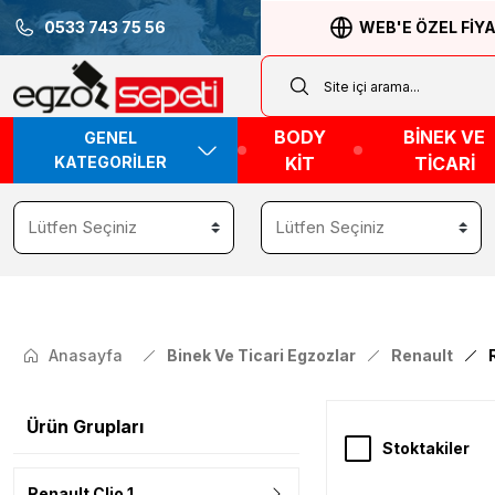
0533 743 75 56
WEB'E ÖZEL FİY
BODY
BİNEK VE
GENEL
KATEGORİLER
KİT
TİCARİ
Anasayfa
Binek Ve Ticari Egzozlar
Renault
Ürün Grupları
Stoktakiler
Renault Clio 1