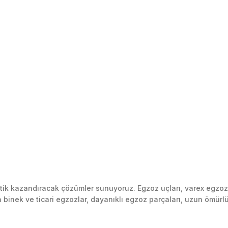
k kazandıracak çözümler sunuyoruz. Egzoz uçları, varex egzoz si
inek ve ticari egzozlar, dayanıklı egzoz parçaları, uzun ömürlü p