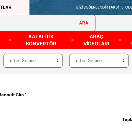
ATLAR
BİZİ DEĞERLENDİR
TAKSİTLİ ÖD
ARA
KATALİTİK
ARAÇ
KONVERTÖR
VİDEOLARI
Renault Clio 1
Topl