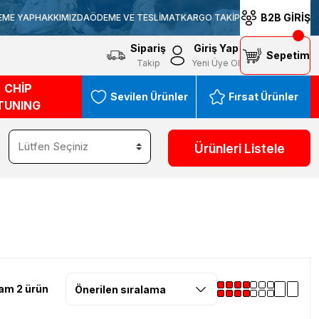
B2B GİRİŞ
EME YAP
HAKKIMIZDA
ÖDEME VE TESLİMAT
KARGO TAKİP
Sipariş
Giriş Yap
Sepetim
Takip
Yeni Üye Ol
CHİP
Sevilen Ürünler
Fırsat Ürünler
TUNING
Ürünleri Listele
am 2 ürün