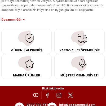
profesyonel montaj hizmeti veriyoruz. Ayrıca binek ve ticari egzozlar,
dayanıklı egzoz parçaları, uzun ömürlü partikül filtre ve katalitik konvertör
seçenekleriyle aracınızın ihtiyacına en uygun çözümleri sağlıyoruz.
Performans artışı isteyen sürücüler için özel performans egzozları ve
downpipe sistemlerimiz, ağır iş koşulları için ise dayanıklı ağır vasıta
egzoz ve iş makinası egzozları sunuyoruz. Eski parçalarınızı uygun fiyatlı
çıkma orijinal ürünler ile yenileyebilir, body kit uygulamalarıyla aracınızın
tasarımını ve aerodinamisini üst seviyeye taşıyabilirsiniz.
Tüm ürünlerimiz orijinal, dayanıklı ve uzun ömürlüdür. İstanbul’daki montaj
GÜVENLİ ALIŞVERİŞ
KARGO ALICI ÖDEMELİDİR
merkezimizde profesyonel montaj yapıyor, Türkiye’nin her yerine güvenli
kargo ile teslimat gerçekleştiriyoruz. Aracınıza değer katmak için doğru
adres: Egzoz Sepeti.
MARKA ÜRÜNLER
MÜŞTERİ MEMNUNİYETİ
Bizi takip edin
0533 743 75 56
info@egzozsepeti.com