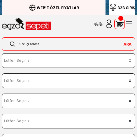
WEB'E ÖZEL FİYATLAR
B2B GİRİŞ
ARA