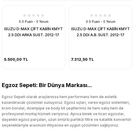
0.0 Puan - 0 Yorum
0.0 Puan - 0 Yorum
ISUZU D-MAX ÇİFT KABİN KMYT
ISUZU D-MAX ÇİFT KABİN KMYT
2.5 DDI ARKA SUST. 2012-17
2.5 DDI A.B. SUST. 2012-17
5.500,00 TL
7.312,50 TL
Egzoz Sepeti: Bir Dünya Markası...
Egzoz Sepeti olarak araçlarınıza hem performans hem de estetik
kazandıracak çözümler sunuyoruz. Egzoz uçları, varex egzoz sistemleri,
krom borular, downpipe ve body kit çeşitlerimiz ile hem satış hem de
profesyonel montaj hizmeti veriyoruz. Ayrıca binek ve ticari egzozlar,
dayanıklı egzoz parçaları, uzun ömürlü partikül filtre ve katalitik konvertör
seçenekleriyle aracınızın ihtiyacına en uygun çözümleri sağlıyoruz.