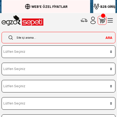
WEB'E ÖZEL FİYATLAR
B2B GİRİŞ
ARA