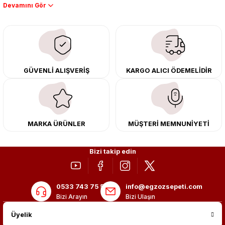
Performans artışı isteyen sürücüler için özel performans egzozları ve
downpipe sistemlerimiz, ağır iş koşulları için ise dayanıklı ağır vasıta
egzoz ve iş makinası egzozları sunuyoruz. Eski parçalarınızı uygun fiyatlı
çıkma orijinal ürünler ile yenileyebilir, body kit uygulamalarıyla aracınızın
tasarımını ve aerodinamisini üst seviyeye taşıyabilirsiniz.
Tüm ürünlerimiz orijinal, dayanıklı ve uzun ömürlüdür. İstanbul’daki montaj
GÜVENLİ ALIŞVERİŞ
KARGO ALICI ÖDEMELİDİR
merkezimizde profesyonel montaj yapıyor, Türkiye’nin her yerine güvenli
kargo ile teslimat gerçekleştiriyoruz. Aracınıza değer katmak için doğru
adres: Egzoz Sepeti.
MARKA ÜRÜNLER
MÜŞTERİ MEMNUNİYETİ
Bizi takip edin
0533 743 75 56
info@egzozsepeti.com
Bizi Arayın
Bizi Ulaşın
Üyelik