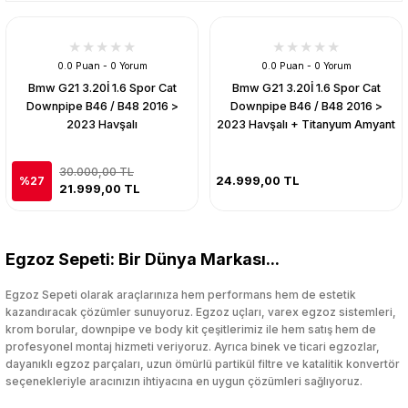
0.0 Puan - 0 Yorum
0.0 Puan - 0 Yorum
Bmw G21 3.20İ 1.6 Spor Cat
Bmw G21 3.20İ 1.6 Spor Cat
Downpipe B46 / B48 2016 >
Downpipe B46 / B48 2016 >
2023 Havşalı
2023 Havşalı + Titanyum Amyant
30.000,00 TL
24.999,00 TL
%27
21.999,00 TL
Egzoz Sepeti: Bir Dünya Markası...
Egzoz Sepeti olarak araçlarınıza hem performans hem de estetik
kazandıracak çözümler sunuyoruz. Egzoz uçları, varex egzoz sistemleri,
krom borular, downpipe ve body kit çeşitlerimiz ile hem satış hem de
profesyonel montaj hizmeti veriyoruz. Ayrıca binek ve ticari egzozlar,
dayanıklı egzoz parçaları, uzun ömürlü partikül filtre ve katalitik konvertör
seçenekleriyle aracınızın ihtiyacına en uygun çözümleri sağlıyoruz.