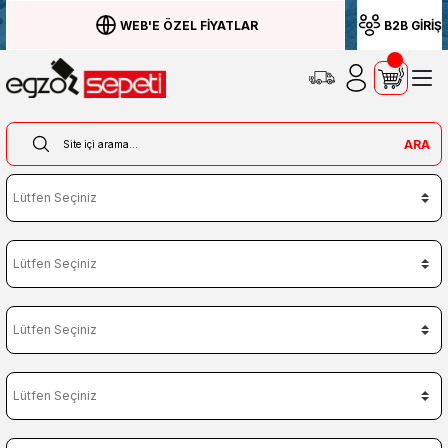
WEB'E ÖZEL FİYATLAR
B2B GİRİŞ
ARA