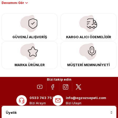
Performans artışı isteyen sürücüler için özel performans egzozları ve
downpipe sistemlerimiz, ağır iş koşulları için ise dayanıklı ağır vasıta
egzoz ve iş makinası egzozları sunuyoruz. Eski parçalarınızı uygun fiyatlı
çıkma orijinal ürünler ile yenileyebilir, body kit uygulamalarıyla aracınızın
tasarımını ve aerodinamisini üst seviyeye taşıyabilirsiniz.
Tüm ürünlerimiz orijinal, dayanıklı ve uzun ömürlüdür. İstanbul’daki montaj
GÜVENLİ ALIŞVERİŞ
KARGO ALICI ÖDEMELİDİR
merkezimizde profesyonel montaj yapıyor, Türkiye’nin her yerine güvenli
kargo ile teslimat gerçekleştiriyoruz. Aracınıza değer katmak için doğru
adres: Egzoz Sepeti.
MARKA ÜRÜNLER
MÜŞTERİ MEMNUNİYETİ
Bizi takip edin
0533 743 75 56
info@egzozsepeti.com
Bizi Arayın
Bizi Ulaşın
Üyelik