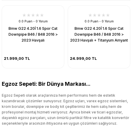
0.0 Puan - 0 Yorum
0.0 Puan - 0 Yorum
Bmw G22 4.20İ 1.6 Spor Cat
Bmw G22 4.20İ 1.6 Spor Cat
Downpipe B46 / B48 2016 >
Downpipe B46 / B48 2016 >
2023 Havşalı
2023 Havşalı + Titanyum Amyant
21.999,00 TL
24.999,00 TL
Egzoz Sepeti: Bir Dünya Markası...
Egzoz Sepeti olarak araçlarınıza hem performans hem de estetik
kazandıracak çözümler sunuyoruz. Egzoz uçları, varex egzoz sistemleri,
krom borular, downpipe ve body kit çeşitlerimiz ile hem satış hem de
profesyonel montaj hizmeti veriyoruz. Ayrıca binek ve ticari egzozlar,
dayanıklı egzoz parçaları, uzun ömürlü partikül filtre ve katalitik konvertör
seçenekleriyle aracınızın ihtiyacına en uygun çözümleri sağlıyoruz.