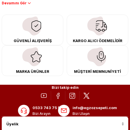
Performans artışı isteyen sürücüler için özel performans egzozları ve
downpipe sistemlerimiz, ağır iş koşulları için ise dayanıklı ağır vasıta
egzoz ve iş makinası egzozları sunuyoruz. Eski parçalarınızı uygun fiyatlı
çıkma orijinal ürünler ile yenileyebilir, body kit uygulamalarıyla aracınızın
tasarımını ve aerodinamisini üst seviyeye taşıyabilirsiniz.
Tüm ürünlerimiz orijinal, dayanıklı ve uzun ömürlüdür. İstanbul’daki montaj
GÜVENLİ ALIŞVERİŞ
KARGO ALICI ÖDEMELİDİR
merkezimizde profesyonel montaj yapıyor, Türkiye’nin her yerine güvenli
kargo ile teslimat gerçekleştiriyoruz. Aracınıza değer katmak için doğru
adres: Egzoz Sepeti.
MARKA ÜRÜNLER
MÜŞTERİ MEMNUNİYETİ
Bizi takip edin
0533 743 75 56
info@egzozsepeti.com
Bizi Arayın
Bizi Ulaşın
Üyelik