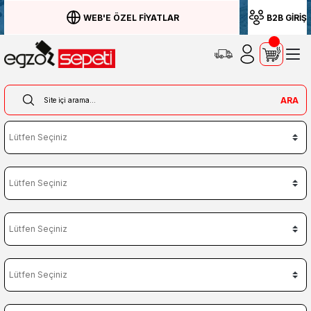
WEB'E ÖZEL FİYATLAR
B2B GİRİŞ
ARA