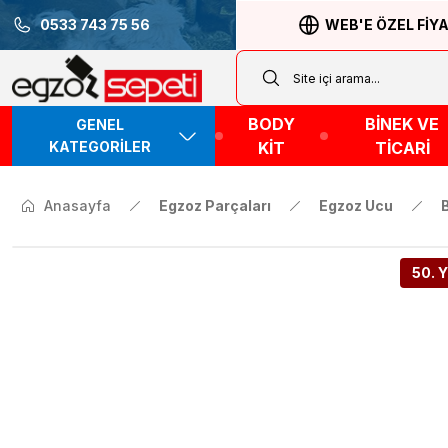
0533 743 75 56
WEB'E ÖZEL FİY
BODY
BİNEK VE
GENEL
KATEGORİLER
KİT
TİCARİ
Anasayfa
Egzoz Parçaları
Egzoz Ucu
50. Y