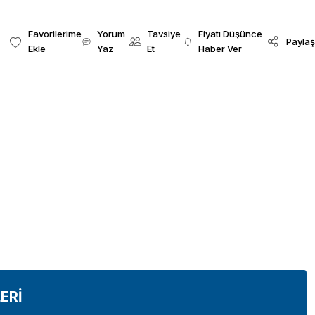
Yorum
Tavsiye
Fiyatı Düşünce
Paylaş
Yaz
Et
Haber Ver
ERİ