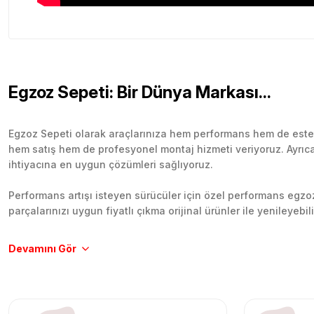
Egzoz Sepeti: Bir Dünya Markası...
Egzoz Sepeti olarak araçlarınıza hem performans hem de esteti
hem satış hem de profesyonel montaj hizmeti veriyoruz. Ayrıca b
ihtiyacına en uygun çözümleri sağlıyoruz.
Performans artışı isteyen sürücüler için özel performans egzozl
parçalarınızı uygun fiyatlı çıkma orijinal ürünler ile yenileyebi
Tüm ürünlerimiz orijinal, dayanıklı ve uzun ömürlüdür. İstanbu
Aracınıza değer katmak için doğru adres: Egzoz Sepeti.