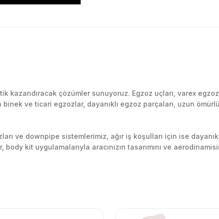
Bu ürüne ilk yorumu siz yapın!
k kazandıracak çözümler sunuyoruz. Egzoz uçları, varex egzoz si
inek ve ticari egzozlar, dayanıklı egzoz parçaları, uzun ömürlü p
Yorum Yaz
arı ve downpipe sistemlerimiz, ağır iş koşulları için ise dayanık
lir, body kit uygulamalarıyla aracınızın tasarımını ve aerodinamisi
l’daki montaj merkezimizde profesyonel montaj yapıyor, Türkiye’ni