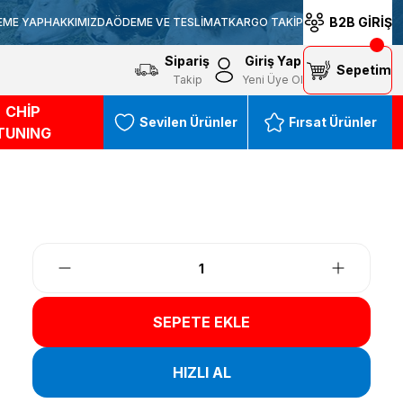
B2B GİRİŞ
EME YAP
HAKKIMIZDA
ÖDEME VE TESLİMAT
KARGO TAKİP
Sipariş
Giriş Yap
Sepetim
Takip
Yeni Üye Ol
CHİP
Sevilen Ürünler
Fırsat Ürünler
TUNING
SEPETE EKLE
HIZLI AL