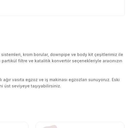
stemleri, krom borular, downpipe ve body kit çeşitlerimiz ile
artikül filtre ve katalitik konvertör seçenekleriyle aracınızın
lı ağır vasıta egzoz ve iş makinası egzozları sunuyoruz. Eski
ni üst seviyeye taşıyabilirsiniz.
n her yerine güvenli kargo ile teslimat gerçekleştiriyoruz.