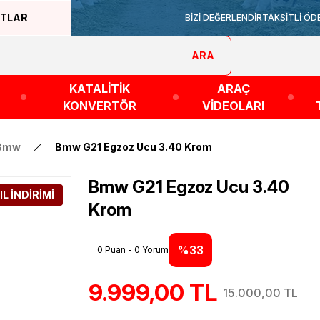
ATLAR
BİZİ DEĞERLENDİR
TAKSİTLİ ÖD
ARA
KATALİTİK
ARAÇ
KONVERTÖR
VİDEOLARI
Bmw
Bmw G21 Egzoz Ucu 3.40 Krom
Bmw G21 Egzoz Ucu 3.40
IL İNDİRİMİ
Krom
%33
0 Puan - 0 Yorum
9.999,00 TL
15.000,00 TL