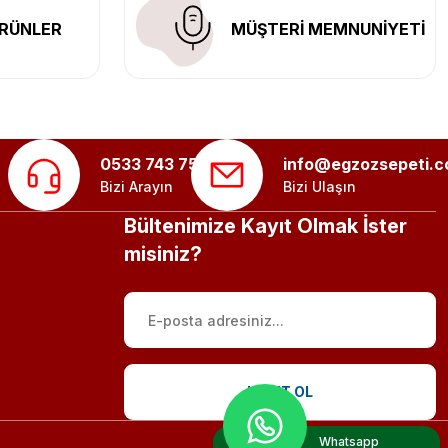
RÜNLER
MÜŞTERİ MEMNUNİYETİ
0533 743 75 56
info@egzozsepeti.
Bizi Arayın
Bizi Ulaşın
Bültenimize Kayıt Olmak İster
misiniz?
KAYIT OL
Whatsapp