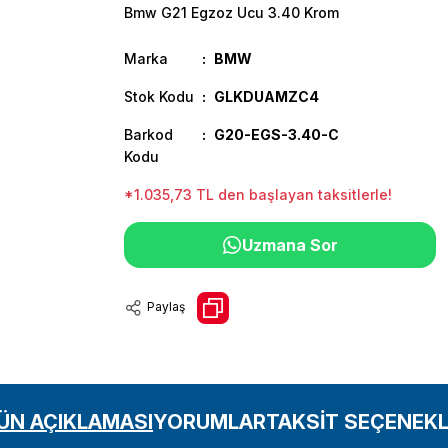
Bmw G21 Egzoz Ucu 3.40 Krom
Marka
BMW
Stok Kodu
GLKDUAMZC4
Barkod
G20-EGS-3.40-C
Kodu
*1.035,73 TL den başlayan taksitlerle!
Uzmana Sor
Paylaş
ÜN AÇIKLAMASI
YORUMLAR
TAKSİT SEÇENEKL