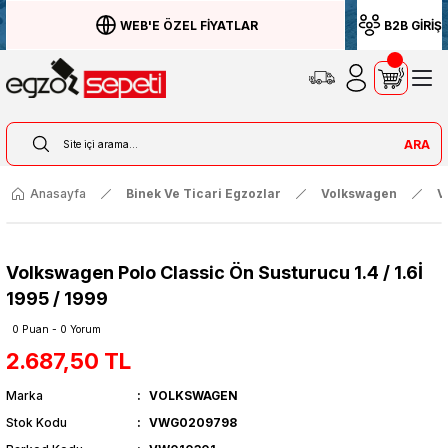
WEB'E ÖZEL FİYATLAR
B2B GİRİŞ
ARA
Anasayfa
Binek Ve Ticari Egzozlar
Volkswagen
V
Volkswagen Polo Classic Ön Susturucu 1.4 / 1.6İ
1995 / 1999
0 Puan - 0 Yorum
2.687,50 TL
Marka
VOLKSWAGEN
Stok Kodu
VWG0209798