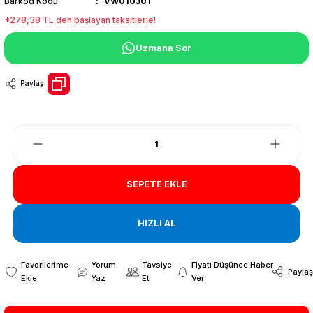
Barkod Kodu
VW010301
*278,38 TL den başlayan taksitlerle!
Uzmana Sor
Paylaş
SEPETE EKLE
HIZLI AL
Yorum
Tavsiye
Fiyatı Düşünce Haber
Paylaş
Yaz
Et
Ver