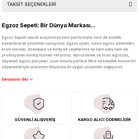
TAKSİT SEÇENEKLERİ
Bu ürüne ilk yorumu siz yapın!
Egzoz Sepeti: Bir Dünya Markası...
Yorum Yaz
Egzoz Sepeti olarak araçlarınıza hem performans hem de estetik
kazandıracak çözümler sunuyoruz. Egzoz uçları, varex egzoz sistemleri,
krom borular, downpipe ve body kit çeşitlerimiz ile hem satış hem de
profesyonel montaj hizmeti veriyoruz. Ayrıca binek ve ticari egzozlar,
dayanıklı egzoz parçaları, uzun ömürlü partikül filtre ve katalitik konvertör
seçenekleriyle aracınızın ihtiyacına en uygun çözümleri sağlıyoruz.
Performans artışı isteyen sürücüler için özel performans egzozları ve
downpipe sistemlerimiz, ağır iş koşulları için ise dayanıklı ağır vasıta
egzoz ve iş makinası egzozları sunuyoruz. Eski parçalarınızı uygun fiyatlı
çıkma orijinal ürünler ile yenileyebilir, body kit uygulamalarıyla aracınızın
tasarımını ve aerodinamisini üst seviyeye taşıyabilirsiniz.
Tüm ürünlerimiz orijinal, dayanıklı ve uzun ömürlüdür. İstanbul’daki montaj
GÜVENLİ ALIŞVERİŞ
KARGO ALICI ÖDEMELİDİR
merkezimizde profesyonel montaj yapıyor, Türkiye’nin her yerine güvenli
kargo ile teslimat gerçekleştiriyoruz. Aracınıza değer katmak için doğru
adres: Egzoz Sepeti.