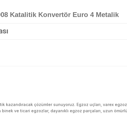
2008 Katalitik Konvertör Euro 4 Metalik
ası
Bu ürüne ilk yorumu siz yapın!
k kazandıracak çözümler sunuyoruz. Egzoz uçları, varex egzoz si
inek ve ticari egzozlar, dayanıklı egzoz parçaları, uzun ömürlü p
Yorum Yaz