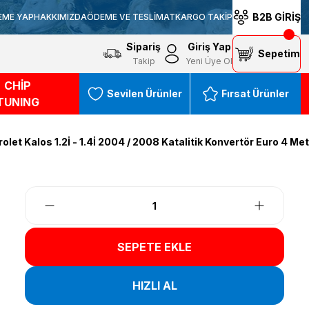
B2B GİRİŞ
EME YAP
HAKKIMIZDA
ÖDEME VE TESLİMAT
KARGO TAKİP
Sipariş
Giriş Yap
Sepetim
Takip
Yeni Üye Ol
CHİP
Sevilen Ürünler
Fırsat Ürünler
TUNING
olet Kalos 1.2İ - 1.4İ 2004 / 2008 Katalitik Konvertör Euro 4 Met
SEPETE EKLE
HIZLI AL