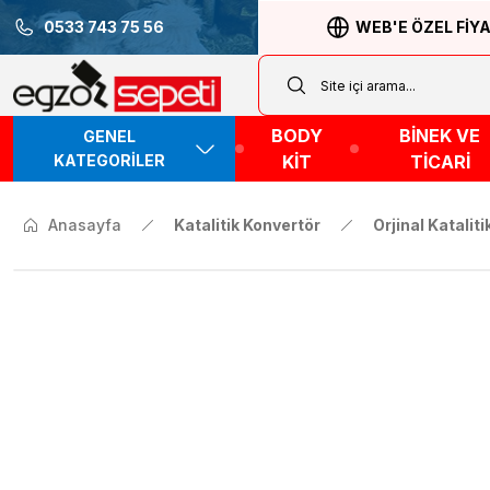
0533 743 75 56
WEB'E ÖZEL FİY
BODY
BİNEK VE
GENEL
KATEGORİLER
KİT
TİCARİ
Anasayfa
Katalitik Konvertör
Orjinal Katalit