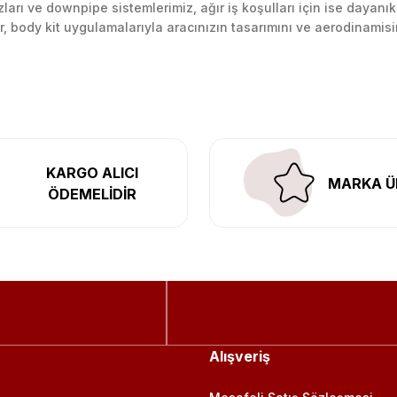
arı ve downpipe sistemlerimiz, ağır iş koşulları için ise dayanık
lir, body kit uygulamalarıyla aracınızın tasarımını ve aerodinamisi
l’daki montaj merkezimizde profesyonel montaj yapıyor, Türkiye’ni
KARGO ALICI
MARKA Ü
ÖDEMELİDİR
Alışveriş