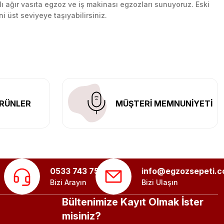
lı ağır vasıta egzoz ve iş makinası egzozları sunuyoruz. Eski
ni üst seviyeye taşıyabilirsiniz.
n her yerine güvenli kargo ile teslimat gerçekleştiriyoruz.
RÜNLER
MÜŞTERİ MEMNUNİYETİ
0533 743 75 56
info@egzozsepeti.
Bizi Arayın
Bizi Ulaşın
Bültenimize Kayıt Olmak İster
misiniz?