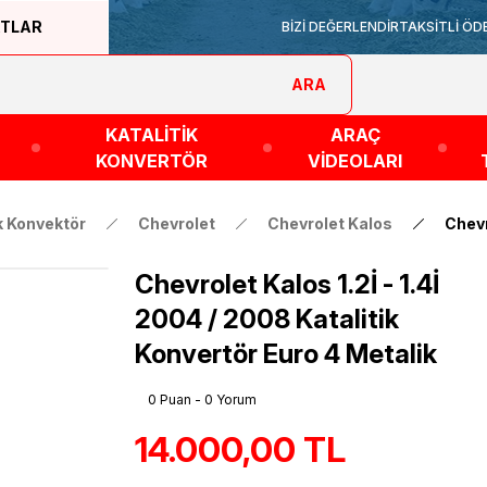
ATLAR
BİZİ DEĞERLENDİR
TAKSİTLİ ÖD
ARA
KATALİTİK
ARAÇ
KONVERTÖR
VİDEOLARI
ik Konvektör
Chevrolet
Chevrolet Kalos
Chevr
Chevrolet Kalos 1.2İ - 1.4İ
2004 / 2008 Katalitik
Konvertör Euro 4 Metalik
0 Puan - 0 Yorum
14.000,00 TL