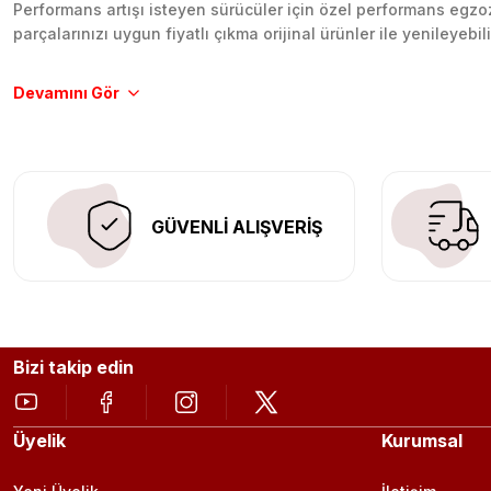
Performans artışı isteyen sürücüler için özel performans egzozl
parçalarınızı uygun fiyatlı çıkma orijinal ürünler ile yenileyebi
Tüm ürünlerimiz orijinal, dayanıklı ve uzun ömürlüdür. İstanbu
Aracınıza değer katmak için doğru adres: Egzoz Sepeti.
GÜVENLİ ALIŞVERİŞ
Bizi takip edin
Üyelik
Kurumsal