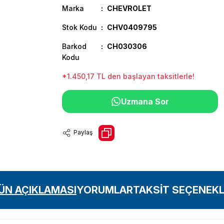
Marka
CHEVROLET
Stok Kodu
CHV0409795
Barkod
CH030306
Kodu
*1.450,17 TL den başlayan taksitlerle!
Uzmana Sor
Paylaş
ÜN AÇIKLAMASI
YORUMLAR
TAKSİT SEÇENEKL