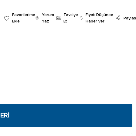
Yorum
Tavsiye
Fiyatı Düşünce
Paylaş
Yaz
Et
Haber Ver
ERİ