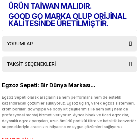
ÜRÜN TAİWAN MALIDIR.
GOOD GO MARKA OLUP ORİJİNAL
KALİTESİNDE ÜRETİLMİŞTİR.
YORUMLAR
TAKSİT SEÇENEKLERİ
Bu ürüne ilk yorumu siz yapın!
Egzoz Sepeti: Bir Dünya Markası...
Yorum Yaz
Egzoz Sepeti olarak araçlarınıza hem performans hem de estetik
kazandıracak çözümler sunuyoruz. Egzoz uçları, varex egzoz sistemleri,
krom borular, downpipe ve body kit çeşitlerimiz ile hem satış hem de
profesyonel montaj hizmeti veriyoruz. Ayrıca binek ve ticari egzozlar,
dayanıklı egzoz parçaları, uzun ömürlü partikül filtre ve katalitik konvertör
seçenekleriyle aracınızın ihtiyacına en uygun çözümleri sağlıyoruz.
Performans artışı isteyen sürücüler için özel performans egzozları ve