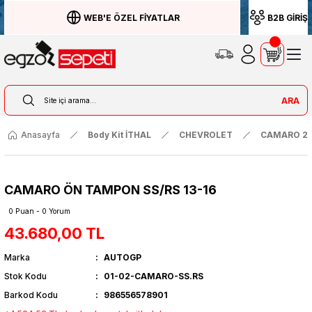
WEB'E ÖZEL FİYATLAR
B2B GİRİŞ
ARA
Anasayfa
Body Kit İTHAL
CHEVROLET
CAMARO 20
CAMARO ÖN TAMPON SS/RS 13-16
0 Puan - 0 Yorum
43.680,00 TL
Marka
AUTOGP
Stok Kodu
01-02-CAMARO-SS.RS
Barkod Kodu
986556578901