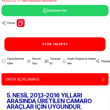
*4.524,52 TL den başlayan taksitlerle!
Uzmana Sor
Paylaş
STOK TALEP ET
Yorum
Tavsiye
Fiyatı Düşünce Haber
Paylaş
Yaz
Et
Ver
ÜRÜN AÇIKLAMASI
5. NESİL 2013-2016 YILLARI
ARASINDA ÜRETİLEN CAMARO
ARAÇLAR İÇİN UYGUNDUR.