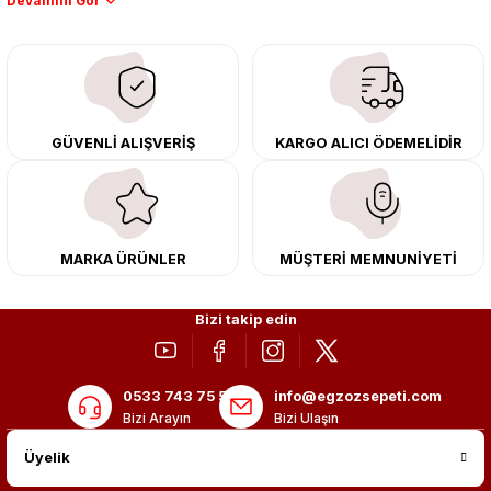
downpipe sistemlerimiz, ağır iş koşulları için ise dayanıklı ağır vasıta
egzoz ve iş makinası egzozları sunuyoruz. Eski parçalarınızı uygun fiyatlı
çıkma orijinal ürünler ile yenileyebilir, body kit uygulamalarıyla aracınızın
tasarımını ve aerodinamisini üst seviyeye taşıyabilirsiniz.
Tüm ürünlerimiz orijinal, dayanıklı ve uzun ömürlüdür. İstanbul’daki montaj
GÜVENLİ ALIŞVERİŞ
KARGO ALICI ÖDEMELİDİR
merkezimizde profesyonel montaj yapıyor, Türkiye’nin her yerine güvenli
kargo ile teslimat gerçekleştiriyoruz. Aracınıza değer katmak için doğru
adres: Egzoz Sepeti.
MARKA ÜRÜNLER
MÜŞTERİ MEMNUNİYETİ
Bizi takip edin
0533 743 75 56
info@egzozsepeti.com
Bizi Arayın
Bizi Ulaşın
Üyelik