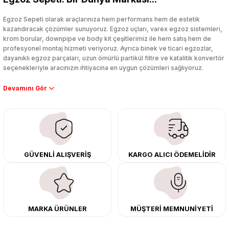
Yorum Yaz
Egzoz Sepeti olarak araçlarınıza hem performans hem de estetik
kazandıracak çözümler sunuyoruz. Egzoz uçları, varex egzoz sistemleri,
krom borular, downpipe ve body kit çeşitlerimiz ile hem satış hem de
profesyonel montaj hizmeti veriyoruz. Ayrıca binek ve ticari egzozlar,
dayanıklı egzoz parçaları, uzun ömürlü partikül filtre ve katalitik konvertör
seçenekleriyle aracınızın ihtiyacına en uygun çözümleri sağlıyoruz.
Performans artışı isteyen sürücüler için özel performans egzozları ve
downpipe sistemlerimiz, ağır iş koşulları için ise dayanıklı ağır vasıta
egzoz ve iş makinası egzozları sunuyoruz. Eski parçalarınızı uygun fiyatlı
çıkma orijinal ürünler ile yenileyebilir, body kit uygulamalarıyla aracınızın
tasarımını ve aerodinamisini üst seviyeye taşıyabilirsiniz.
Tüm ürünlerimiz orijinal, dayanıklı ve uzun ömürlüdür. İstanbul’daki montaj
GÜVENLİ ALIŞVERİŞ
KARGO ALICI ÖDEMELİDİR
merkezimizde profesyonel montaj yapıyor, Türkiye’nin her yerine güvenli
kargo ile teslimat gerçekleştiriyoruz. Aracınıza değer katmak için doğru
adres: Egzoz Sepeti.
MARKA ÜRÜNLER
MÜŞTERİ MEMNUNİYETİ