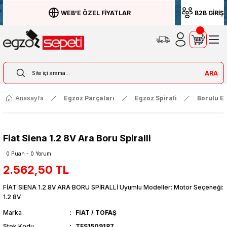
WEB'E ÖZEL FİYATLAR
B2B GİRİŞ
ARA
Anasayfa
Egzoz Parçaları
Egzoz Spirali
Borulu Eg
Fiat Siena 1.2 8V Ara Boru Spiralli
0 Puan - 0 Yorum
2.562,50 TL
FİAT SIENA 1.2 8V ARA BORU SPİRALLİ Uyumlu Modeller: Motor Seçeneği:
1.2 8V
Marka
FIAT / TOFAŞ
Stok Kodu
TFS1509187