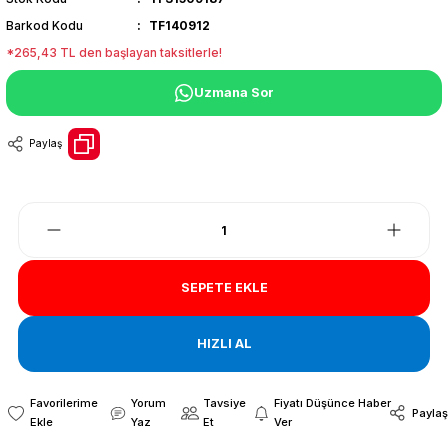
Barkod Kodu
TF140912
*265,43 TL den başlayan taksitlerle!
Uzmana Sor
Paylaş
SEPETE EKLE
HIZLI AL
Yorum
Tavsiye
Fiyatı Düşünce Haber
Paylaş
Yaz
Et
Ver