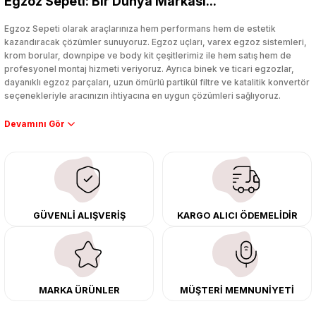
Egzoz Sepeti: Bir Dünya Markası...
Yorum Yaz
Egzoz Sepeti olarak araçlarınıza hem performans hem de estetik
kazandıracak çözümler sunuyoruz. Egzoz uçları, varex egzoz sistemleri,
krom borular, downpipe ve body kit çeşitlerimiz ile hem satış hem de
profesyonel montaj hizmeti veriyoruz. Ayrıca binek ve ticari egzozlar,
dayanıklı egzoz parçaları, uzun ömürlü partikül filtre ve katalitik konvertör
seçenekleriyle aracınızın ihtiyacına en uygun çözümleri sağlıyoruz.
Performans artışı isteyen sürücüler için özel performans egzozları ve
downpipe sistemlerimiz, ağır iş koşulları için ise dayanıklı ağır vasıta
egzoz ve iş makinası egzozları sunuyoruz. Eski parçalarınızı uygun fiyatlı
çıkma orijinal ürünler ile yenileyebilir, body kit uygulamalarıyla aracınızın
tasarımını ve aerodinamisini üst seviyeye taşıyabilirsiniz.
Tüm ürünlerimiz orijinal, dayanıklı ve uzun ömürlüdür. İstanbul’daki montaj
GÜVENLİ ALIŞVERİŞ
KARGO ALICI ÖDEMELİDİR
merkezimizde profesyonel montaj yapıyor, Türkiye’nin her yerine güvenli
kargo ile teslimat gerçekleştiriyoruz. Aracınıza değer katmak için doğru
adres: Egzoz Sepeti.
MARKA ÜRÜNLER
MÜŞTERİ MEMNUNİYETİ