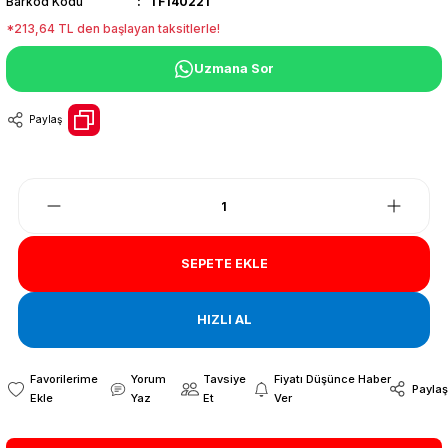
Barkod Kodu
TF140221
*213,64 TL den başlayan taksitlerle!
Uzmana Sor
Paylaş
SEPETE EKLE
HIZLI AL
Yorum
Tavsiye
Fiyatı Düşünce Haber
Paylaş
Yaz
Et
Ver