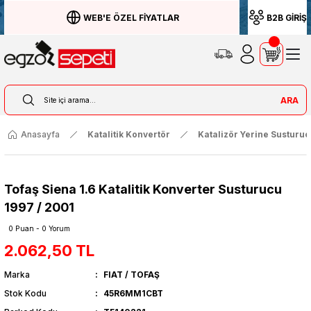
WEB'E ÖZEL FİYATLAR
B2B GİRİŞ
ARA
Anasayfa
Katalitik Konvertör
Katalizör Yerine Susturu
Tofaş Siena 1.6 Katalitik Konverter Susturucu
1997 / 2001
0 Puan - 0 Yorum
2.062,50 TL
Marka
FIAT / TOFAŞ
Stok Kodu
45R6MM1CBT