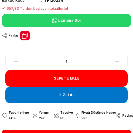
Barkod Kodu
TF120224
*1.657,33 TL den başlayan taksitlerle!
Uzmana Sor
Paylaş
SEPETE EKLE
HIZLI AL
Yorum
Tavsiye
Fiyatı Düşünce Haber
Paylaş
Yaz
Et
Ver