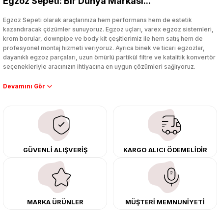
Egzoz Sepeti: Bir Dünya Markası...
Yorum Yaz
Egzoz Sepeti olarak araçlarınıza hem performans hem de estetik
kazandıracak çözümler sunuyoruz. Egzoz uçları, varex egzoz sistemleri,
krom borular, downpipe ve body kit çeşitlerimiz ile hem satış hem de
profesyonel montaj hizmeti veriyoruz. Ayrıca binek ve ticari egzozlar,
dayanıklı egzoz parçaları, uzun ömürlü partikül filtre ve katalitik konvertör
seçenekleriyle aracınızın ihtiyacına en uygun çözümleri sağlıyoruz.
Performans artışı isteyen sürücüler için özel performans egzozları ve
downpipe sistemlerimiz, ağır iş koşulları için ise dayanıklı ağır vasıta
egzoz ve iş makinası egzozları sunuyoruz. Eski parçalarınızı uygun fiyatlı
çıkma orijinal ürünler ile yenileyebilir, body kit uygulamalarıyla aracınızın
tasarımını ve aerodinamisini üst seviyeye taşıyabilirsiniz.
Tüm ürünlerimiz orijinal, dayanıklı ve uzun ömürlüdür. İstanbul’daki montaj
GÜVENLİ ALIŞVERİŞ
KARGO ALICI ÖDEMELİDİR
merkezimizde profesyonel montaj yapıyor, Türkiye’nin her yerine güvenli
kargo ile teslimat gerçekleştiriyoruz. Aracınıza değer katmak için doğru
adres: Egzoz Sepeti.
MARKA ÜRÜNLER
MÜŞTERİ MEMNUNİYETİ