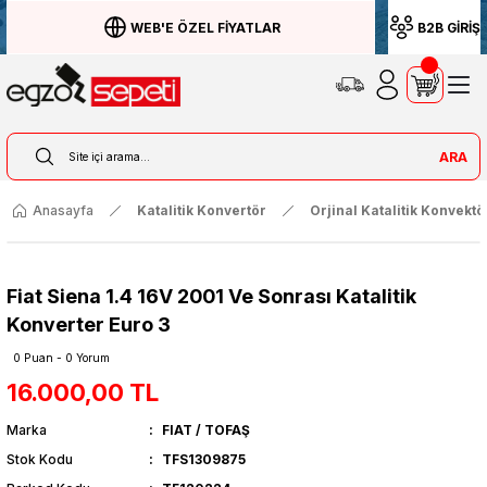
WEB'E ÖZEL FİYATLAR
B2B GİRİŞ
ARA
Anasayfa
Katalitik Konvertör
Orjinal Katalitik Konvektö
Fiat Siena 1.4 16V 2001 Ve Sonrası Katalitik
Konverter Euro 3
0 Puan - 0 Yorum
16.000,00 TL
Marka
FIAT / TOFAŞ
Stok Kodu
TFS1309875