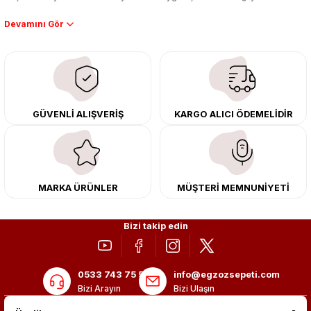
Performans artışı isteyen sürücüler için özel performans egzozları ve
downpipe sistemlerimiz, ağır iş koşulları için ise dayanıklı ağır vasıta
egzoz ve iş makinası egzozları sunuyoruz. Eski parçalarınızı uygun fiyatlı
çıkma orijinal ürünler ile yenileyebilir, body kit uygulamalarıyla aracınızın
tasarımını ve aerodinamisini üst seviyeye taşıyabilirsiniz.
Tüm ürünlerimiz orijinal, dayanıklı ve uzun ömürlüdür. İstanbul’daki montaj
GÜVENLİ ALIŞVERİŞ
KARGO ALICI ÖDEMELİDİR
merkezimizde profesyonel montaj yapıyor, Türkiye’nin her yerine güvenli
kargo ile teslimat gerçekleştiriyoruz. Aracınıza değer katmak için doğru
adres: Egzoz Sepeti.
MARKA ÜRÜNLER
MÜŞTERİ MEMNUNİYETİ
Bizi takip edin
0533 743 75 56
info@egzozsepeti.com
Bizi Arayın
Bizi Ulaşın