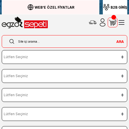
WEB'E ÖZEL FİYATLAR
B2B GİRİŞ
ARA