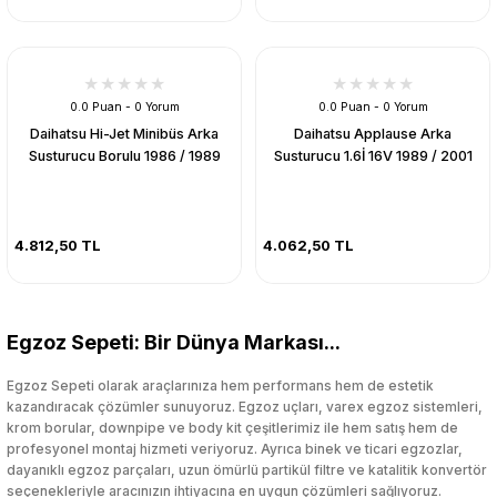
0.0 Puan - 0 Yorum
0.0 Puan - 0 Yorum
Daihatsu Hi-Jet Minibüs Arka
Daihatsu Applause Arka
Susturucu Borulu 1986 / 1989
Susturucu 1.6İ 16V 1989 / 2001
4.812,50 TL
4.062,50 TL
Egzoz Sepeti: Bir Dünya Markası...
Egzoz Sepeti olarak araçlarınıza hem performans hem de estetik
kazandıracak çözümler sunuyoruz. Egzoz uçları, varex egzoz sistemleri,
krom borular, downpipe ve body kit çeşitlerimiz ile hem satış hem de
profesyonel montaj hizmeti veriyoruz. Ayrıca binek ve ticari egzozlar,
dayanıklı egzoz parçaları, uzun ömürlü partikül filtre ve katalitik konvertör
seçenekleriyle aracınızın ihtiyacına en uygun çözümleri sağlıyoruz.