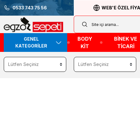
0533 743 75 56
WEB'E ÖZEL FİY
BODY
BİNEK VE
GENEL
KATEGORİLER
KİT
TİCARİ