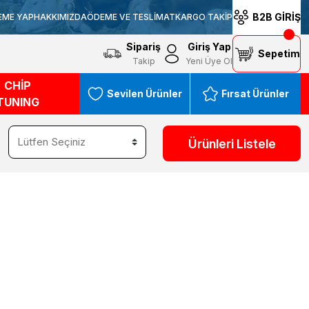
B2B GİRİŞ
EME YAP
HAKKIMIZDA
ÖDEME VE TESLİMAT
KARGO TAKİP
Sipariş
Giriş Yap
Sepetim
Takip
Yeni Üye Ol
CHİP
Sevilen Ürünler
Fırsat Ürünler
TUNING
Ürünleri Listele