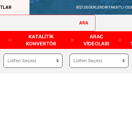
ATLAR
BİZİ DEĞERLENDİR
TAKSİTLİ ÖD
ARA
KATALİTİK
ARAÇ
KONVERTÖR
VİDEOLARI