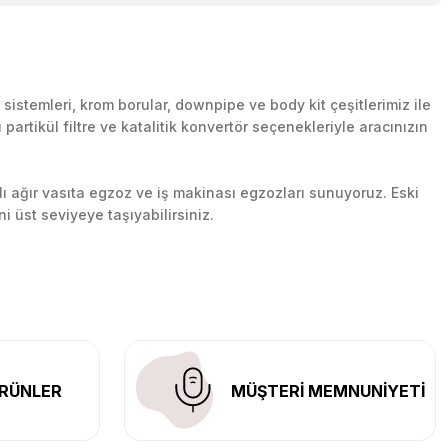
rar gelirim
orum
likli Egzoz Ucu İthal Ürün
stemleri, krom borular, downpipe ve body kit çeşitlerimiz ile
artikül filtre ve katalitik konvertör seçenekleriyle aracınızın
cu Ve Arka Krom Boru
lı ağır vasıta egzoz ve iş makinası egzozları sunuyoruz. Eski
ni üst seviyeye taşıyabilirsiniz.
0.0 Puan - 0 Yorum
n her yerine güvenli kargo ile teslimat gerçekleştiriyoruz.
 Flanşlı Aktif Çift Yassı Varex Ve 70 mm. Krom Borular
Yorum
kendileri çok yardımcı oldular tüm sorularımızı itina ile cevapla
RÜNLER
MÜŞTERİ MEMNUNİYETİ
li Egzoz Ucu İthal Ürün
rum
0.0 Puan - 0 Yorum
sı Varex Ve 70 mm. Krom Borular