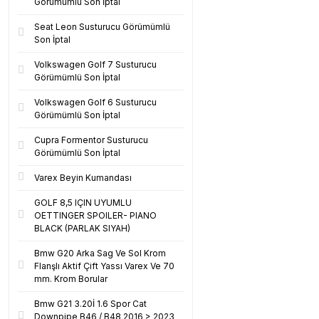
Görümümlü Son İptal
Seat Leon Susturucu Görümümlü
Son İptal
Volkswagen Golf 7 Susturucu
Görümümlü Son İptal
Volkswagen Golf 6 Susturucu
Görümümlü Son İptal
Cupra Formentor Susturucu
Görümümlü Son İptal
Varex Beyin Kumandası
GOLF 8,5 IÇIN UYUMLU
OETTINGER SPOILER- PIANO
BLACK (PARLAK SIYAH)
Bmw G20 Arka Sag Ve Sol Krom
Flanşlı Aktif Çift Yassı Varex Ve 70
mm. Krom Borular
Bmw G21 3.20İ 1.6 Spor Cat
Downpipe B46 / B48 2016 > 2023