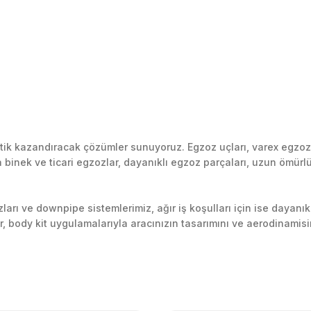
k kazandıracak çözümler sunuyoruz. Egzoz uçları, varex egzoz si
inek ve ticari egzozlar, dayanıklı egzoz parçaları, uzun ömürlü p
arı ve downpipe sistemlerimiz, ağır iş koşulları için ise dayanık
lir, body kit uygulamalarıyla aracınızın tasarımını ve aerodinamisi
l’daki montaj merkezimizde profesyonel montaj yapıyor, Türkiye’ni