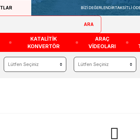
ATLAR
BİZİ DEĞERLENDİR
TAKSİTLİ ÖD
ARA
KATALİTİK
ARAÇ
KONVERTÖR
VİDEOLARI