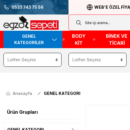
0533 743 75 56
WEB'E ÖZEL FİY
BODY
BİNEK VE
GENEL
KATEGORİLER
KİT
TİCARİ
Anasayfa
GENEL KATEGORI
Ürün Grupları
GENEL KATEGORI