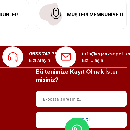
RÜNLER
MÜŞTERİ MEMNUNİYETİ
0533 743 75 56
info@egzozsepeti.
Bizi Arayın
Bizi Ulaşın
Bültenimize Kayıt Olmak İster
misiniz?
KAYIT OL