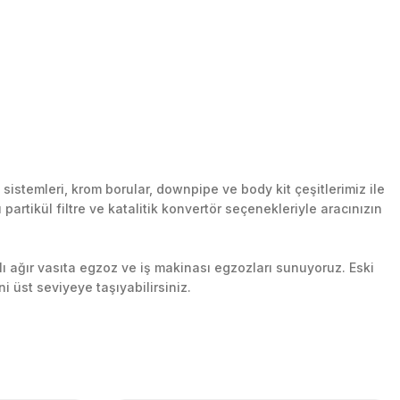
stemleri, krom borular, downpipe ve body kit çeşitlerimiz ile
artikül filtre ve katalitik konvertör seçenekleriyle aracınızın
lı ağır vasıta egzoz ve iş makinası egzozları sunuyoruz. Eski
ni üst seviyeye taşıyabilirsiniz.
n her yerine güvenli kargo ile teslimat gerçekleştiriyoruz.