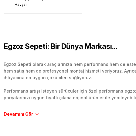
Havşalı
Egzoz Sepeti: Bir Dünya Markası...
Egzoz Sepeti olarak araçlarınıza hem performans hem de esteti
hem satış hem de profesyonel montaj hizmeti veriyoruz. Ayrıca b
ihtiyacına en uygun çözümleri sağlıyoruz.
Performans artışı isteyen sürücüler için özel performans egzozl
parçalarınızı uygun fiyatlı çıkma orijinal ürünler ile yenileyebi
Tüm ürünlerimiz orijinal, dayanıklı ve uzun ömürlüdür. İstanbu
Aracınıza değer katmak için doğru adres: Egzoz Sepeti.