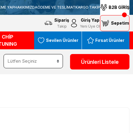
B2B GİRİŞ
EME YAP
HAKKIMIZDA
ÖDEME VE TESLİMAT
KARGO TAKİP
Sipariş
Giriş Yap
Sepetim
Takip
Yeni Üye Ol
CHİP
Sevilen Ürünler
Fırsat Ürünler
TUNING
Ürünleri Listele