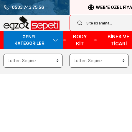
0533 743 75 56
WEB'E ÖZEL FİY
BODY
BİNEK VE
GENEL
KATEGORİLER
KİT
TİCARİ