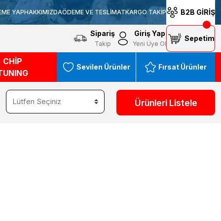
B2B GİRİŞ
EME YAP
HAKKIMIZDA
ÖDEME VE TESLİMAT
KARGO TAKİP
Sipariş
Giriş Yap
Sepetim
Takip
Yeni Üye Ol
CHİP
Sevilen Ürünler
Fırsat Ürünler
TUNING
Ürünleri Listele