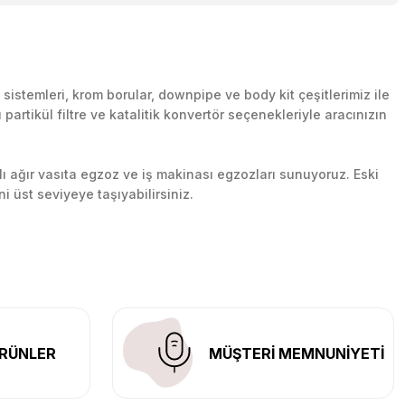
rar gelirim
orum
likli Egzoz Ucu İthal Ürün
stemleri, krom borular, downpipe ve body kit çeşitlerimiz ile
artikül filtre ve katalitik konvertör seçenekleriyle aracınızın
cu Ve Arka Krom Boru
lı ağır vasıta egzoz ve iş makinası egzozları sunuyoruz. Eski
ni üst seviyeye taşıyabilirsiniz.
0.0 Puan - 0 Yorum
n her yerine güvenli kargo ile teslimat gerçekleştiriyoruz.
 Flanşlı Aktif Çift Yassı Varex Ve 70 mm. Krom Borular
Yorum
kendileri çok yardımcı oldular tüm sorularımızı itina ile cevapla
RÜNLER
MÜŞTERİ MEMNUNİYETİ
li Egzoz Ucu İthal Ürün
rum
0.0 Puan - 0 Yorum
sı Varex Ve 70 mm. Krom Borular