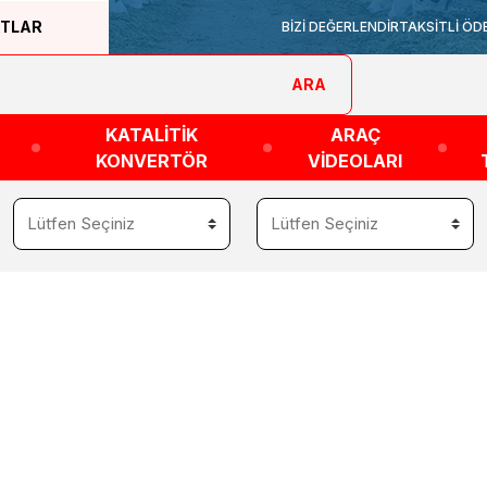
ATLAR
BİZİ DEĞERLENDİR
TAKSİTLİ ÖD
ARA
KATALİTİK
ARAÇ
KONVERTÖR
VİDEOLARI