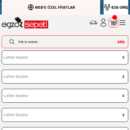
WEB'E ÖZEL FİYATLAR
B2B GİRİŞ
ARA