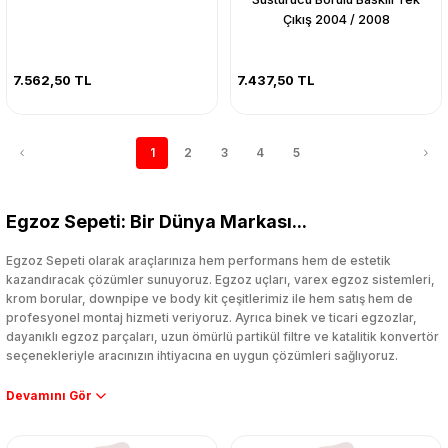
Çıkış 2004 / 2008
7.562,50 TL
7.437,50 TL
1
2
3
4
5
Egzoz Sepeti: Bir Dünya Markası...
Egzoz Sepeti olarak araçlarınıza hem performans hem de estetik
kazandıracak çözümler sunuyoruz. Egzoz uçları, varex egzoz sistemleri,
krom borular, downpipe ve body kit çeşitlerimiz ile hem satış hem de
profesyonel montaj hizmeti veriyoruz. Ayrıca binek ve ticari egzozlar,
dayanıklı egzoz parçaları, uzun ömürlü partikül filtre ve katalitik konvertör
seçenekleriyle aracınızın ihtiyacına en uygun çözümleri sağlıyoruz.
Performans artışı isteyen sürücüler için özel performans egzozları ve
downpipe sistemlerimiz, ağır iş koşulları için ise dayanıklı ağır vasıta
egzoz ve iş makinası egzozları sunuyoruz. Eski parçalarınızı uygun fiyatlı