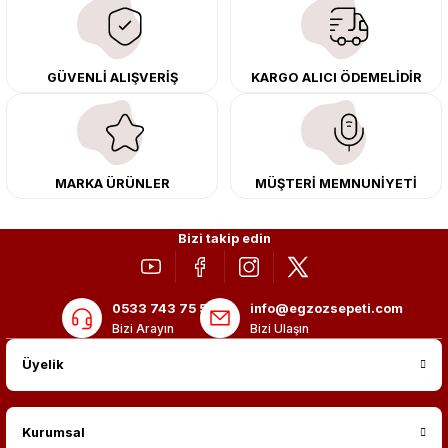
çıkma orijinal ürünler ile yenileyebilir, body kit uygulamalarıyla aracınızın
tasarımını ve aerodinamisini üst seviyeye taşıyabilirsiniz.
Tüm ürünlerimiz orijinal, dayanıklı ve uzun ömürlüdür. İstanbul’daki montaj
GÜVENLİ ALIŞVERİŞ
KARGO ALICI ÖDEMELİDİR
merkezimizde profesyonel montaj yapıyor, Türkiye’nin her yerine güvenli
kargo ile teslimat gerçekleştiriyoruz. Aracınıza değer katmak için doğru
adres: Egzoz Sepeti.
MARKA ÜRÜNLER
MÜŞTERİ MEMNUNİYETİ
Bizi takip edin
0533 743 75 56
info@egzozsepeti.com
Bizi Arayın
Bizi Ulaşın
Üyelik
Kurumsal