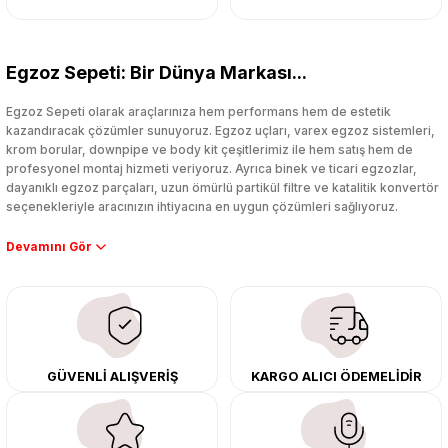
Egzoz Sepeti: Bir Dünya Markası...
Egzoz Sepeti olarak araçlarınıza hem performans hem de estetik
kazandıracak çözümler sunuyoruz. Egzoz uçları, varex egzoz sistemleri,
krom borular, downpipe ve body kit çeşitlerimiz ile hem satış hem de
profesyonel montaj hizmeti veriyoruz. Ayrıca binek ve ticari egzozlar,
dayanıklı egzoz parçaları, uzun ömürlü partikül filtre ve katalitik konvertör
seçenekleriyle aracınızın ihtiyacına en uygun çözümleri sağlıyoruz.
Performans artışı isteyen sürücüler için özel performans egzozları ve
downpipe sistemlerimiz, ağır iş koşulları için ise dayanıklı ağır vasıta
egzoz ve iş makinası egzozları sunuyoruz. Eski parçalarınızı uygun fiyatlı
çıkma orijinal ürünler ile yenileyebilir, body kit uygulamalarıyla aracınızın
tasarımını ve aerodinamisini üst seviyeye taşıyabilirsiniz.
Tüm ürünlerimiz orijinal, dayanıklı ve uzun ömürlüdür. İstanbul’daki montaj
GÜVENLİ ALIŞVERİŞ
KARGO ALICI ÖDEMELİDİR
merkezimizde profesyonel montaj yapıyor, Türkiye’nin her yerine güvenli
kargo ile teslimat gerçekleştiriyoruz. Aracınıza değer katmak için doğru
adres: Egzoz Sepeti.