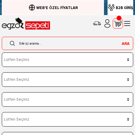
WEB'E ÖZEL FİYATLAR
B2B GİRİŞ
ARA