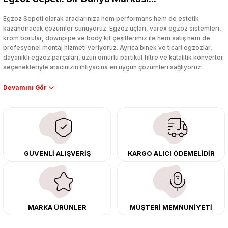
Yorum Yaz
Egzoz Sepeti olarak araçlarınıza hem performans hem de estetik
kazandıracak çözümler sunuyoruz. Egzoz uçları, varex egzoz sistemleri,
krom borular, downpipe ve body kit çeşitlerimiz ile hem satış hem de
profesyonel montaj hizmeti veriyoruz. Ayrıca binek ve ticari egzozlar,
dayanıklı egzoz parçaları, uzun ömürlü partikül filtre ve katalitik konvertör
seçenekleriyle aracınızın ihtiyacına en uygun çözümleri sağlıyoruz.
Performans artışı isteyen sürücüler için özel performans egzozları ve
downpipe sistemlerimiz, ağır iş koşulları için ise dayanıklı ağır vasıta
egzoz ve iş makinası egzozları sunuyoruz. Eski parçalarınızı uygun fiyatlı
çıkma orijinal ürünler ile yenileyebilir, body kit uygulamalarıyla aracınızın
tasarımını ve aerodinamisini üst seviyeye taşıyabilirsiniz.
Tüm ürünlerimiz orijinal, dayanıklı ve uzun ömürlüdür. İstanbul’daki montaj
GÜVENLİ ALIŞVERİŞ
KARGO ALICI ÖDEMELİDİR
merkezimizde profesyonel montaj yapıyor, Türkiye’nin her yerine güvenli
kargo ile teslimat gerçekleştiriyoruz. Aracınıza değer katmak için doğru
adres: Egzoz Sepeti.
MARKA ÜRÜNLER
MÜŞTERİ MEMNUNİYETİ