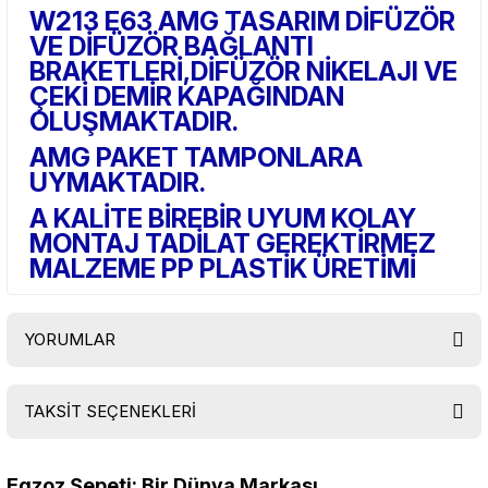
W213 E63 AMG TASARIM DİFÜZÖR
VE DİFÜZÖR BAĞLANTI
BRAKETLERİ,DİFÜZÖR NİKELAJI VE
ÇEKİ DEMİR KAPAĞINDAN
OLUŞMAKTADIR.
AMG PAKET TAMPONLARA
UYMAKTADIR.
A KALİTE BİREBİR UYUM KOLAY
MONTAJ TADİLAT GEREKTİRMEZ
MALZEME PP PLASTİK ÜRETİMİ
YORUMLAR
TAKSİT SEÇENEKLERİ
Bu ürüne ilk yorumu siz yapın!
Egzoz Sepeti: Bir Dünya Markası...