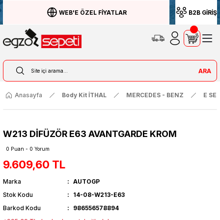
WEB'E ÖZEL FİYATLAR
B2B GİRİŞ
ARA
Anasayfa
Body Kit İTHAL
MERCEDES - BENZ
E SER
W213 DİFÜZÖR E63 AVANTGARDE KROM
0 Puan - 0 Yorum
9.609,60 TL
Marka
AUTOGP
Stok Kodu
14-08-W213-E63
Barkod Kodu
986556578894