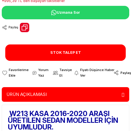
*995,39 TL den başlayan taksitlerle!
Uzmana Sor
Paylaş
STOK TALEP ET
Yorum
Tavsiye
Fiyatı Düşünce Haber
Paylaş
Yaz
Et
Ver
ÜRÜN AÇIKLAMASI
W213 KASA 2016-2020 ARASI
ÜRETİLEN SEDAN MODELLER İÇİN
UYUMLUDUR.