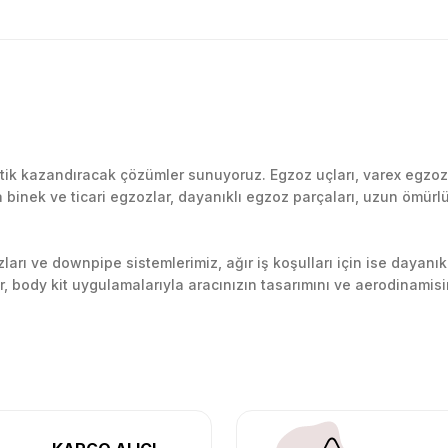
Bu ürüne ilk yorumu siz yapın!
k kazandıracak çözümler sunuyoruz. Egzoz uçları, varex egzoz si
inek ve ticari egzozlar, dayanıklı egzoz parçaları, uzun ömürlü p
Yorum Yaz
arı ve downpipe sistemlerimiz, ağır iş koşulları için ise dayanık
lir, body kit uygulamalarıyla aracınızın tasarımını ve aerodinamisi
l’daki montaj merkezimizde profesyonel montaj yapıyor, Türkiye’ni