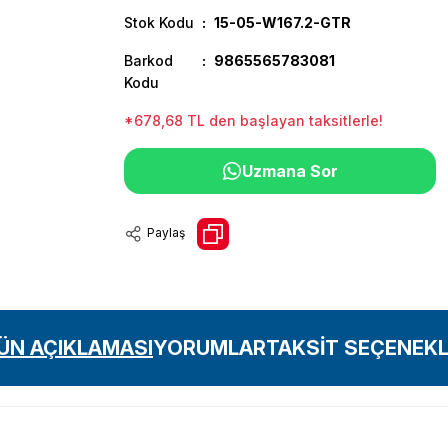
Stok Kodu
15-05-W167.2-GTR
Barkod
9865565783081
Kodu
*678,68 TL den başlayan taksitlerle!
Uzmana Sor
Paylaş
ÜN AÇIKLAMASI
YORUMLAR
TAKSİT SEÇENEKL