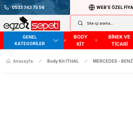
0533 743 75 56
WEB'E ÖZEL FİY
BODY
BİNEK VE
GENEL
KATEGORİLER
KİT
TİCARİ
Anasayfa
Body Kit İTHAL
MERCEDES - BENZ