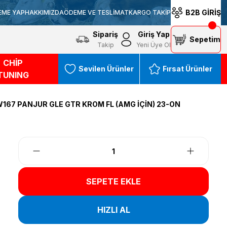
B2B GİRİŞ
EME YAP
HAKKIMIZDA
ÖDEME VE TESLİMAT
KARGO TAKİP
Sipariş
Giriş Yap
Sepetim
Takip
Yeni Üye Ol
CHİP
Sevilen Ürünler
Fırsat Ürünler
TUNING
167 PANJUR GLE GTR KROM FL (AMG İÇİN) 23-ON
SEPETE EKLE
HIZLI AL