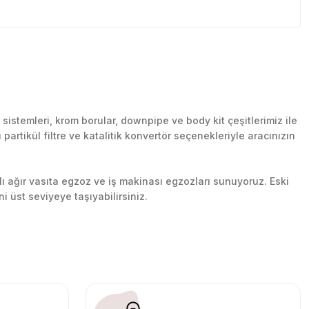
stemleri, krom borular, downpipe ve body kit çeşitlerimiz ile
artikül filtre ve katalitik konvertör seçenekleriyle aracınızın
lı ağır vasıta egzoz ve iş makinası egzozları sunuyoruz. Eski
ni üst seviyeye taşıyabilirsiniz.
n her yerine güvenli kargo ile teslimat gerçekleştiriyoruz.