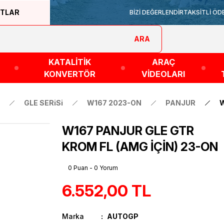
ATLAR
BİZİ DEĞERLENDİR
TAKSİTLİ ÖD
ARA
KATALİTİK
ARAÇ
KONVERTÖR
VİDEOLARI
GLE SERiSi
W167 2023-ON
PANJUR
W
W167 PANJUR GLE GTR
KROM FL (AMG İÇİN) 23-ON
0 Puan - 0 Yorum
6.552,00 TL
Marka
AUTOGP