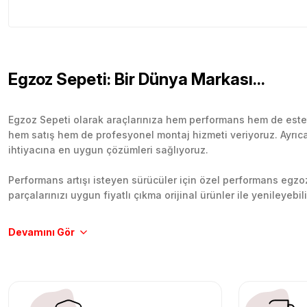
Egzoz Sepeti: Bir Dünya Markası...
Egzoz Sepeti olarak araçlarınıza hem performans hem de esteti
hem satış hem de profesyonel montaj hizmeti veriyoruz. Ayrıca b
ihtiyacına en uygun çözümleri sağlıyoruz.
Performans artışı isteyen sürücüler için özel performans egzozl
parçalarınızı uygun fiyatlı çıkma orijinal ürünler ile yenileyebi
Tüm ürünlerimiz orijinal, dayanıklı ve uzun ömürlüdür. İstanbu
Aracınıza değer katmak için doğru adres: Egzoz Sepeti.