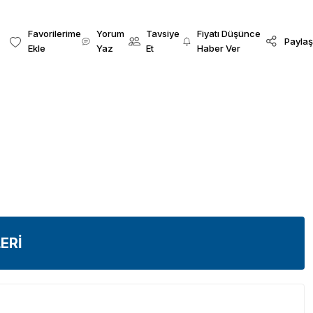
Yorum
Tavsiye
Fiyatı Düşünce
Paylaş
Yaz
Et
Haber Ver
ERİ