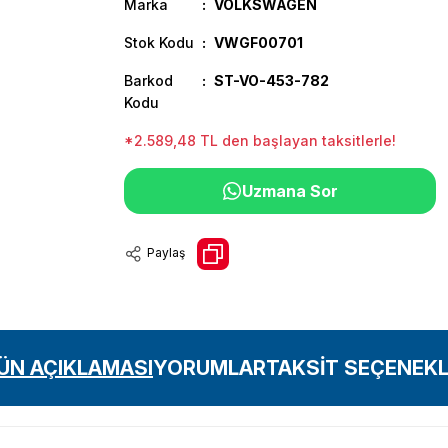
Marka
VOLKSWAGEN
Stok Kodu
VWGF00701
Barkod
ST-VO-453-782
Kodu
*2.589,48 TL den başlayan taksitlerle!
Uzmana Sor
Paylaş
ÜN AÇIKLAMASI
YORUMLAR
TAKSİT SEÇENEKL