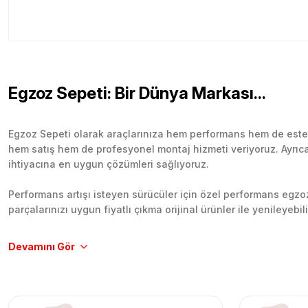
Egzoz Sepeti: Bir Dünya Markası...
Egzoz Sepeti olarak araçlarınıza hem performans hem de esteti
hem satış hem de profesyonel montaj hizmeti veriyoruz. Ayrıca b
ihtiyacına en uygun çözümleri sağlıyoruz.
Performans artışı isteyen sürücüler için özel performans egzozl
parçalarınızı uygun fiyatlı çıkma orijinal ürünler ile yenileyebi
Tüm ürünlerimiz orijinal, dayanıklı ve uzun ömürlüdür. İstanbu
Aracınıza değer katmak için doğru adres: Egzoz Sepeti.