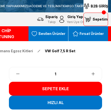
B2B GİRİŞ
EME YAP
HAKKIMIZDA
ÖDEME VE TESLİMAT
KARGO TAKİP
Sipariş
Giriş Yap
Sepetim
Takip
Yeni Üye Ol
CHİP
Sevilen Ürünler
Fırsat Ürünler
TUNING
mans Egzoz Kitleri
VW Golf 7,5 R Set
SEPETE EKLE
HIZLI AL