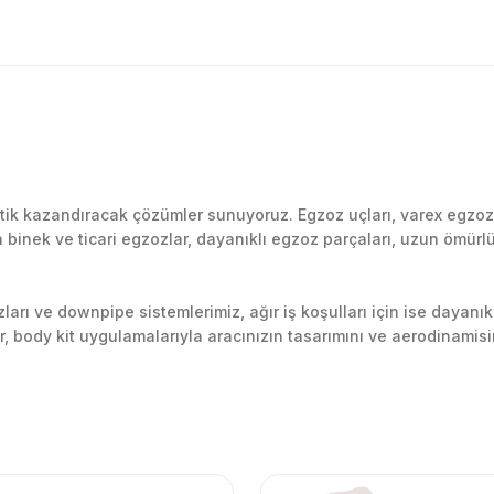
Bu ürüne ilk yorumu siz yapın!
k kazandıracak çözümler sunuyoruz. Egzoz uçları, varex egzoz si
inek ve ticari egzozlar, dayanıklı egzoz parçaları, uzun ömürlü p
Yorum Yaz
arı ve downpipe sistemlerimiz, ağır iş koşulları için ise dayanık
lir, body kit uygulamalarıyla aracınızın tasarımını ve aerodinamisi
l’daki montaj merkezimizde profesyonel montaj yapıyor, Türkiye’ni