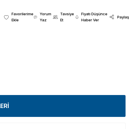
Yorum
Tavsiye
Fiyatı Düşünce
Paylaş
Yaz
Et
Haber Ver
ERİ