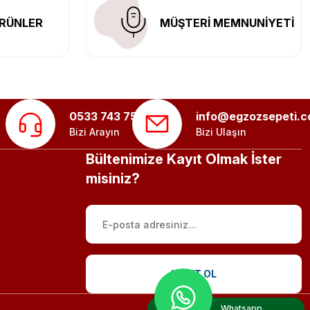
RÜNLER
MÜŞTERİ MEMNUNİYETİ
0533 743 75 56
info@egzozsepeti.
Bizi Arayın
Bizi Ulaşın
Bültenimize Kayıt Olmak İster
misiniz?
KAYIT OL
Whatsapp