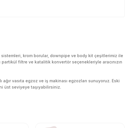
stemleri, krom borular, downpipe ve body kit çeşitlerimiz ile
artikül filtre ve katalitik konvertör seçenekleriyle aracınızın
lı ağır vasıta egzoz ve iş makinası egzozları sunuyoruz. Eski
ni üst seviyeye taşıyabilirsiniz.
n her yerine güvenli kargo ile teslimat gerçekleştiriyoruz.