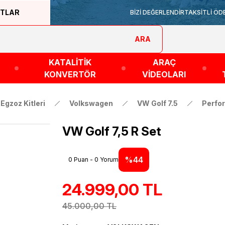
ATLAR
BİZİ DEĞERLENDİR
TAKSİTLİ ÖD
ARA
KATALİTİK
ARAÇ
KONVERTÖR
VİDEOLARI
Egzoz Kitleri
Volkswagen
VW Golf 7.5
Perfor
VW Golf 7,5 R Set
%44
0 Puan - 0 Yorum
24.999,00 TL
45.000,00 TL