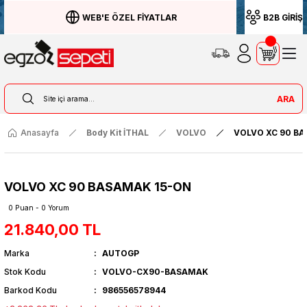
WEB'E ÖZEL FİYATLAR
B2B GİRİŞ
ARA
Anasayfa
Body Kit İTHAL
VOLVO
VOLVO XC 90 B
VOLVO XC 90 BASAMAK 15-ON
0 Puan - 0 Yorum
21.840,00 TL
Marka
AUTOGP
Stok Kodu
VOLVO-CX90-BASAMAK
Barkod Kodu
986556578944