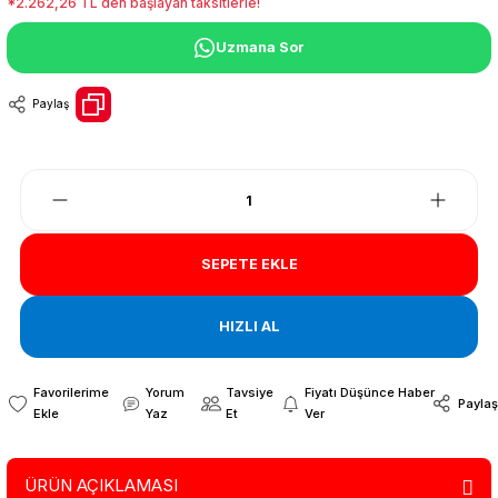
*2.262,26 TL den başlayan taksitlerle!
Uzmana Sor
Paylaş
SEPETE EKLE
HIZLI AL
Yorum
Tavsiye
Fiyatı Düşünce Haber
Paylaş
Yaz
Et
Ver
ÜRÜN AÇIKLAMASI