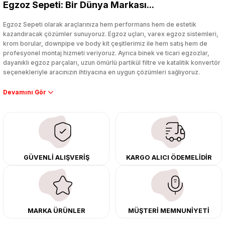
Egzoz Sepeti: Bir Dünya Markası...
Yorum Yaz
Egzoz Sepeti olarak araçlarınıza hem performans hem de estetik
kazandıracak çözümler sunuyoruz. Egzoz uçları, varex egzoz sistemleri,
krom borular, downpipe ve body kit çeşitlerimiz ile hem satış hem de
profesyonel montaj hizmeti veriyoruz. Ayrıca binek ve ticari egzozlar,
dayanıklı egzoz parçaları, uzun ömürlü partikül filtre ve katalitik konvertör
seçenekleriyle aracınızın ihtiyacına en uygun çözümleri sağlıyoruz.
Performans artışı isteyen sürücüler için özel performans egzozları ve
downpipe sistemlerimiz, ağır iş koşulları için ise dayanıklı ağır vasıta
egzoz ve iş makinası egzozları sunuyoruz. Eski parçalarınızı uygun fiyatlı
çıkma orijinal ürünler ile yenileyebilir, body kit uygulamalarıyla aracınızın
tasarımını ve aerodinamisini üst seviyeye taşıyabilirsiniz.
Tüm ürünlerimiz orijinal, dayanıklı ve uzun ömürlüdür. İstanbul’daki montaj
GÜVENLİ ALIŞVERİŞ
KARGO ALICI ÖDEMELİDİR
merkezimizde profesyonel montaj yapıyor, Türkiye’nin her yerine güvenli
kargo ile teslimat gerçekleştiriyoruz. Aracınıza değer katmak için doğru
adres: Egzoz Sepeti.
MARKA ÜRÜNLER
MÜŞTERİ MEMNUNİYETİ